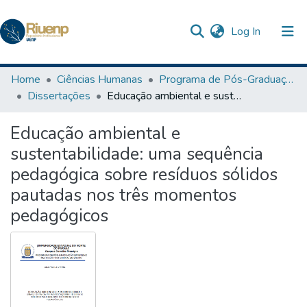
(current)
Log In
Communities & Collections
Home
Ciências Humanas
Programa de Pós-Graduação em Ensino
Dissertações
Educação ambiental e sustentabilidade: uma sequência pedagógica sobre resíduos sólidos pautadas nos três momentos pedagógicos
Browse DSpace
Educação ambiental e
Statistics
sustentabilidade: uma sequência
The Repository
pedagógica sobre resíduos sólidos
pautadas nos três momentos
pedagógicos