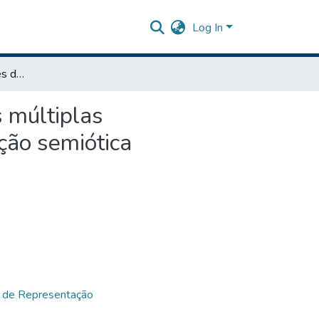
Log In
Sequência de atividades de trigonometria com base nas múltiplas representações e na teoria dos registros de representação semiótica
 múltiplas
ção semiótica
os de Representação