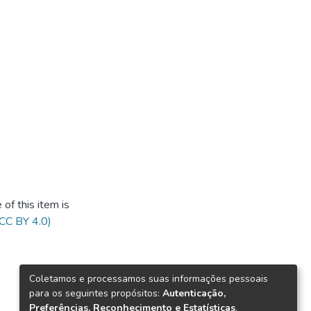
of this item is
(CC BY 4.0)
Coletamos e processamos suas informações pessoais
para os seguintes propósitos:
Autenticação,
Preferências, Reconhecimento e Estatísticas
.