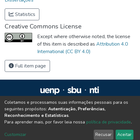
Statistics
Creative Commons License
Except where otherwise noted, the license
of this item is described as
Attribution 4.0
International (CC BY 4.0)
Full item page
Coletamos e processamos suas informações pessoais para os
Repositório Institucional da UENP
seguintes propósitos:
Autenticação, Preferências,
repositorio@uenp.edu.br
Reconhecimento e Estatísticas
.
Cookie settings
|
Privacy policy
|
End User Agreement
|
Send Feedback
Para aprender mais, por favor leia nossa
política de privacidade
.
Customizar
Recusar
Aceitar