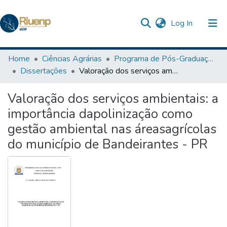
(current)
Log In
Communities & Collections
Home
Ciências Agrárias
Programa de Pós-Graduação em Agronomia
Dissertações
Valoração dos serviços ambientais: a importância dapolinização como gestão ambiental nas áreasagrícolas do município de Bandeirantes - PR
Browse DSpace
Valoração dos serviços ambientais: a
Statistics
importância dapolinização como
The Repository
gestão ambiental nas áreasagrícolas
do município de Bandeirantes - PR