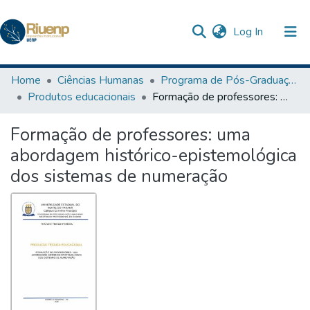
(current)
Log In
Communities & Collections
Home
Ciências Humanas
Programa de Pós-Graduação em Ensino
Produtos educacionais
Formação de professores: uma abordagem histórico-epistemológica dos sistemas de numeração
Browse DSpace
Formação de professores: uma
Statistics
abordagem histórico-epistemológica
The Repository
dos sistemas de numeração