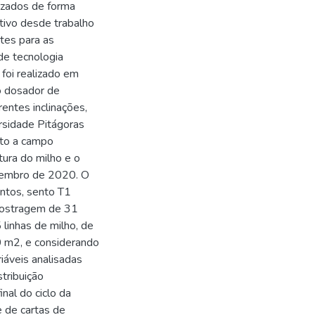
lizados de forma
etivo desde trabalho
tes para as
de tecnologia
foi realizado em
o dosador de
rentes inclinações,
rsidade Pitágoras
nto a campo
tura do milho e o
ovembro de 2020. O
ntos, sento T1
amostragem de 31
 linhas de milho, de
0 m2, e considerando
riáveis analisadas
stribuição
inal do ciclo da
e de cartas de