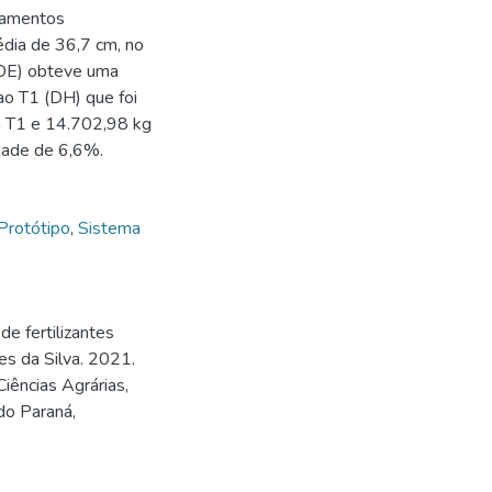
atamentos
édia de 36,7 cm, no
(DDE) obteve uma
ao T1 (DH) que foi
a T1 e 14.702,98 kg
dade de 6,6%.
Protótipo
,
Sistema
 fertilizantes
es da Silva. 2021.
iências Agrárias,
do Paraná,