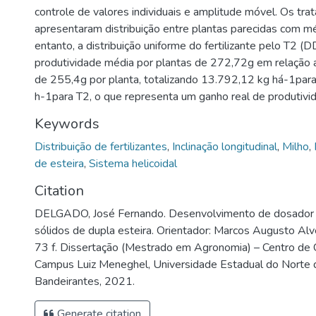
controle de valores individuais e amplitude móvel. Os tr
apresentaram distribuição entre plantas parecidas com m
entanto, a distribuição uniforme do fertilizante pelo T2 
produtividade média por plantas de 272,72g em relação 
de 255,4g por planta, totalizando 13.792,12 kg há-1par
h-1para T2, o que representa um ganho real de produtivi
Keywords
Distribuição de fertilizantes
,
Inclinação longitudinal
,
Milho
,
de esteira
,
Sistema helicoidal
Citation
DELGADO, José Fernando. Desenvolvimento de dosador de
sólidos de dupla esteira. Orientador: Marcos Augusto Alv
73 f. Dissertação (Mestrado em Agronomia) – Centro de C
Campus Luiz Meneghel, Universidade Estadual do Norte 
Bandeirantes, 2021.
Generate citation