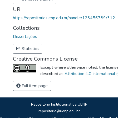
URI
https://repositorio.uenp.edu.br/handle/123456789/312
Collections
Dissertações
Statistics
Creative Commons License
Except where otherwise noted, the license 
described as
Attribution 4.0 International 
Full item page
Repositório Institucional da UENP
repositorio@uenp.edu.br