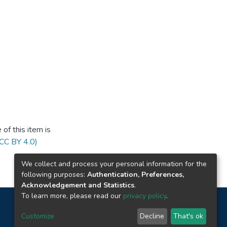
of this item is
(CC BY 4.0)
We collect and process your personal information for the
following purposes:
Authentication, Preferences,
Acknowledgement and Statistics
.
To learn more, please read our
privacy policy
.
Customize
Decline
That's ok