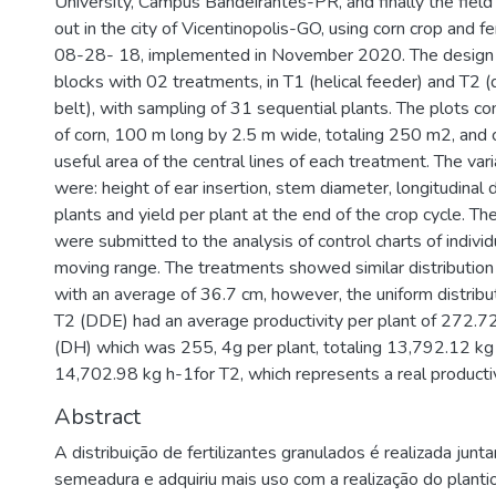
University, Campus Bandeirantes-PR, and finally the field
out in the city of Vicentinopolis-GO, using corn crop and fer
08-28- 18, implemented in November 2020. The design 
blocks with 02 treatments, in T1 (helical feeder) and T2 
belt), with sampling of 31 sequential plants. The plots co
of corn, 100 m long by 2.5 m wide, totaling 250 m2, and 
useful area of the central lines of each treatment. The var
were: height of ear insertion, stem diameter, longitudinal
plants and yield per plant at the end of the crop cycle. Th
were submitted to the analysis of control charts of indivi
moving range. The treatments showed similar distributio
with an average of 36.7 cm, however, the uniform distributi
T2 (DDE) had an average productivity per plant of 272.
(DH) which was 255, 4g per plant, totaling 13,792.12 kg
14,702.98 kg h-1for T2, which represents a real productiv
Abstract
A distribuição de fertilizantes granulados é realizada jun
semeadura e adquiriu mais uso com a realização do plantio