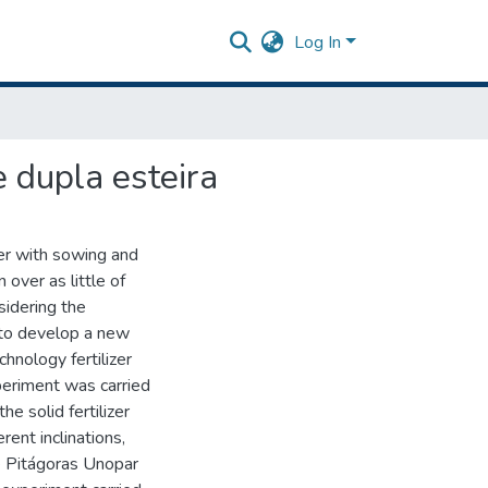
Log In
 dupla esteira
ther with sowing and
 over as little of
sidering the
s to develop a new
chnology fertilizer
periment was carried
e solid fertilizer
rent inclinations,
he Pitágoras Unopar