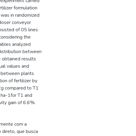
 experiment carried
tilizer formulation
was in randomized
(doser conveyor
nsisted of 05 lines
considering the
iables analyzed
 distribution between
e obtained results
dual values and
n between plants
on of fertilizer by
72g compared to T1
 ha-1for T1 and
ity gain of 6.6%.
tamente com a
 direto, que busca