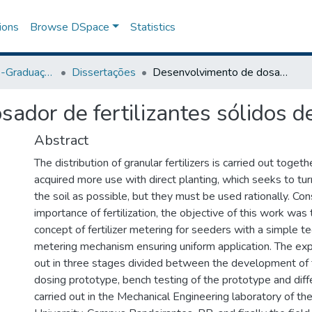
ions
Browse DSpace
Statistics
Programa de Pós-Graduação em Agronomia
Dissertações
Desenvolvimento de dosador de fertilizantes sólidos de dupla esteira
ador de fertilizantes sólidos de
Abstract
The distribution of granular fertilizers is carried out toge
acquired more use with direct planting, which seeks to turn
the soil as possible, but they must be used rationally. Con
importance of fertilization, the objective of this work wa
concept of fertilizer metering for seeders with a simple te
metering mechanism ensuring uniform application. The ex
out in three stages divided between the development of th
dosing prototype, bench testing of the prototype and diffe
carried out in the Mechanical Engineering laboratory of t