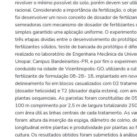
revolver o mínimo possível do solo, porém devem ser uti
racional. Considerando a importância da fertilização, o obj
foi desenvolver um novo conceito de dosador de fertilizan
semeadoras com mecanismo de dosador de fertilizantes 
simples garantido uma aplicação uniforme. O experimento 
três etapas dividas entre o desenvolvimento do protótip
fertilizantes sólidos, teste de bancada do protótipo é dife
realizado no laboratório de Engenharia Mecânica da Unive
Unopar, Campus Bandeirantes-PR, e por fim o experime
conduzido na cidade de Vicentinopolis-GO, utilizando a cul
fertilizante de formulação 08-28- 18, implantado em n
delineamento foi em blocos casualizados com 02 tratame
(dosador helicoidal) e T2 (dosador dupla esteira), com 
plantas sequenciais. As parcelas foram constituídas de 05
100 m comprimento por 2,5 m de largura totalizando 25
com área útil as linhas centrais de cada tratamento. As va
foram: altura da inserção da espiga, diâmetro de colmo, di
longitudinal entre plantas e produtividade por plantas ao f
cultura. Os resultados obtidos foram submetidos à anális