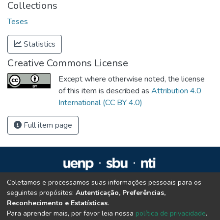
Collections
Teses
Statistics
Creative Commons License
Except where otherwise noted, the license
of this item is described as
Attribution 4.0
International (CC BY 4.0)
Full item page
Coletamos e processamos suas informações pessoais para os
Repositório Institucional da UENP
seguintes propósitos:
Autenticação, Preferências,
repositorio@uenp.edu.br
Reconhecimento e Estatísticas
.
Cookie settings
|
Privacy policy
|
End User Agreement
|
Send Feedback
Para aprender mais, por favor leia nossa
política de privacidade
.