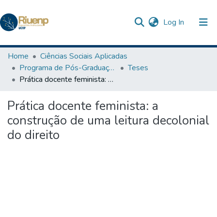
(current)
Log In
Communities & Collections
Home
Ciências Sociais Aplicadas
Programa de Pós-Graduação em Ciência Jurídica
Teses
Browse DSpace
Prática docente feminista: a construção de uma leitura decolonial do direito
Statistics
Prática docente feminista: a
construção de uma leitura decolonial
do direito