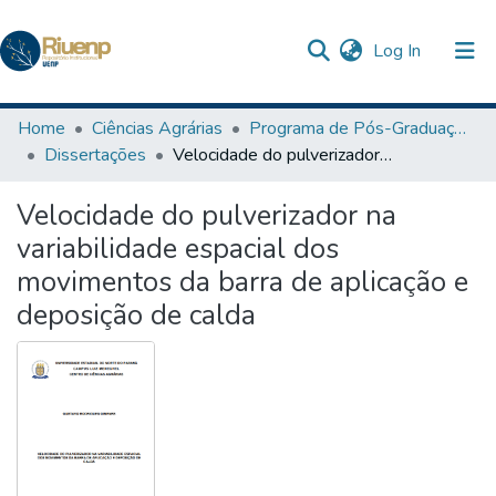
(current)
Log In
Communities & Collections
Home
Ciências Agrárias
Programa de Pós-Graduação em Agronomia
Dissertações
Velocidade do pulverizador na variabilidade espacial dos movimentos da barra de aplicação e deposição de calda
Browse DSpace
Velocidade do pulverizador na
Statistics
variabilidade espacial dos
The Repository
movimentos da barra de aplicação e
deposição de calda