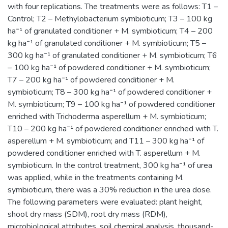
with four replications. The treatments were as follows: T1 –
Control; T2 – Methylobacterium symbioticum; T3 – 100 kg
ha⁻¹ of granulated conditioner + M. symbioticum; T4 – 200
kg ha⁻¹ of granulated conditioner + M. symbioticum; T5 –
300 kg ha⁻¹ of granulated conditioner + M. symbioticum; T6
– 100 kg ha⁻¹ of powdered conditioner + M. symbioticum;
T7 – 200 kg ha⁻¹ of powdered conditioner + M.
symbioticum; T8 – 300 kg ha⁻¹ of powdered conditioner +
M. symbioticum; T9 – 100 kg ha⁻¹ of powdered conditioner
enriched with Trichoderma asperellum + M. symbioticum;
T10 – 200 kg ha⁻¹ of powdered conditioner enriched with T.
asperellum + M. symbioticum; and T11 – 300 kg ha⁻¹ of
powdered conditioner enriched with T. asperellum + M.
symbioticum. In the control treatment, 300 kg ha⁻¹ of urea
was applied, while in the treatments containing M.
symbioticum, there was a 30% reduction in the urea dose.
The following parameters were evaluated: plant height,
shoot dry mass (SDM), root dry mass (RDM),
microbiological attributes, soil chemical analysis, thousand-