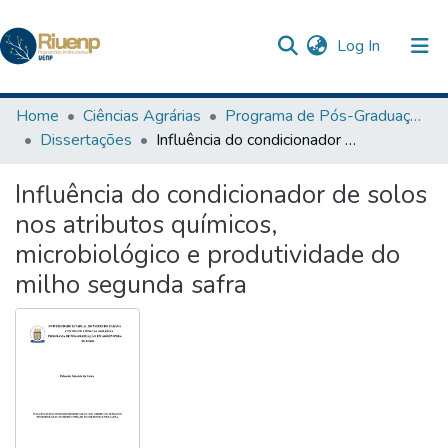
(current)
Log In
Communities & Collections
Home
Ciências Agrárias
Programa de Pós-Graduação em Agronomia
Dissertações
Influência do condicionador de solos nos atributos químicos, microbiológico e produtividade do milho segunda safra
Browse DSpace
Influência do condicionador de solos
Statistics
nos atributos químicos,
microbiológico e produtividade do
milho segunda safra