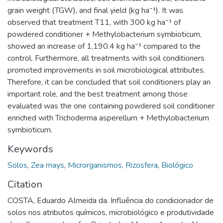
grain weight (TGW), and final yield (kg ha⁻¹). It was
observed that treatment T11, with 300 kg ha⁻¹ of
powdered conditioner + Methylobacterium symbioticum,
showed an increase of 1,190.4 kg ha⁻¹ compared to the
control. Furthermore, all treatments with soil conditioners
promoted improvements in soil microbiological attributes.
Therefore, it can be concluded that soil conditioners play an
important role, and the best treatment among those
evaluated was the one containing powdered soil conditioner
enriched with Trichoderma asperellum + Methylobacterium
symbioticum.
Keywords
Solos
,
Zea mays
,
Microrganismos
,
Rizosfera
,
Biológico
Citation
COSTA, Eduardo Almeida da. Influência do condicionador de
solos nos atributos químicos, microbiológico e produtividade