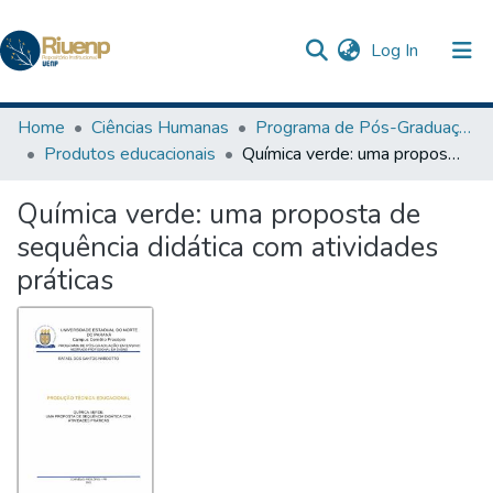
(current)
Log In
Communities & Collections
Home
Ciências Humanas
Programa de Pós-Graduação em Ensino
Produtos educacionais
Química verde: uma proposta de sequência didática com atividades práticas
Browse DSpace
Química verde: uma proposta de
Statistics
sequência didática com atividades
The Repository
práticas