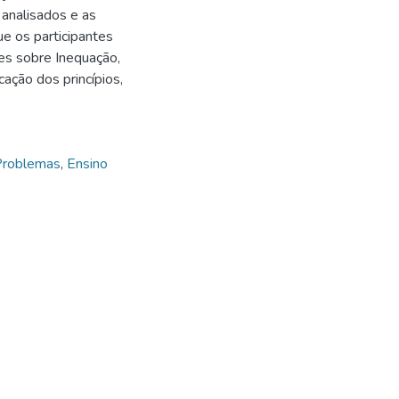
analisados e as
ue os participantes
es sobre Inequação,
cação dos princípios,
Problemas
,
Ensino