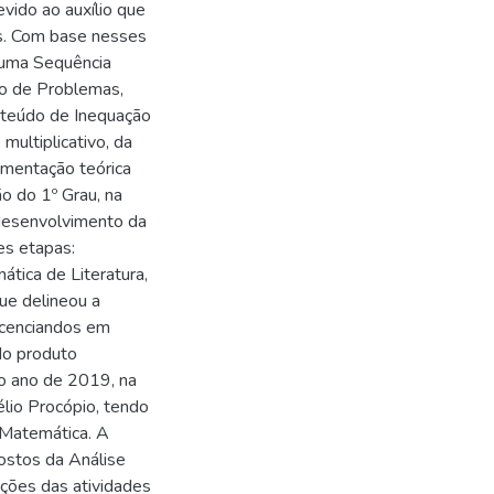
vido ao auxílio que
as. Com base nesses
e uma Sequência
ão de Problemas,
nteúdo de Inequação
 multiplicativo, da
amentação teórica
o do 1º Grau, na
desenvolvimento da
es etapas:
tica de Literatura,
que delineou a
licenciandos em
do produto
o ano de 2019, na
lio Procópio, tendo
 Matemática. A
ostos da Análise
uções das atividades