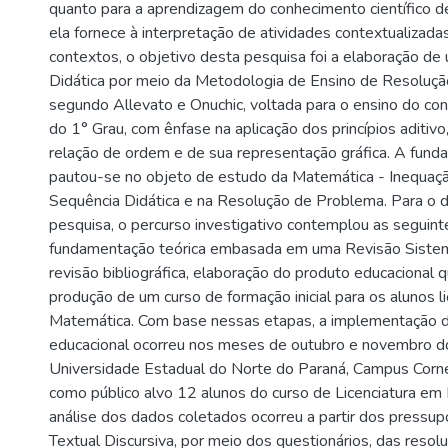
quanto para a aprendizagem do conhecimento científico de
ela fornece à interpretação de atividades contextualizad
contextos, o objetivo desta pesquisa foi a elaboração d
Didática por meio da Metodologia de Ensino de Resoluç
segundo Allevato e Onuchic, voltada para o ensino do co
do 1° Grau, com ênfase na aplicação dos princípios aditivo,
relação de ordem e de sua representação gráfica. A fund
pautou-se no objeto de estudo da Matemática - Inequaçã
Sequência Didática e na Resolução de Problema. Para o 
pesquisa, o percurso investigativo contemplou as seguint
fundamentação teórica embasada em uma Revisão Sistemá
revisão bibliográfica, elaboração do produto educacional 
produção de um curso de formação inicial para os alunos 
Matemática. Com base nessas etapas, a implementação 
educacional ocorreu nos meses de outubro e novembro d
Universidade Estadual do Norte do Paraná, Campus Corné
como público alvo 12 alunos do curso de Licenciatura em
análise dos dados coletados ocorreu a partir dos pressup
Textual Discursiva, por meio dos questionários, das resol