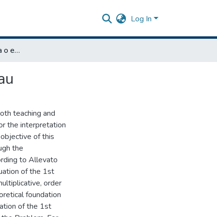
Log In
Sequência didática para o ensino de inequação do 1° grau
au
both teaching and
or the interpretation
objective of this
ugh the
rding to Allevato
uation of the 1st
ultiplicative, order
oretical foundation
tion of the 1st