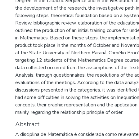
Degree, in the Didactic Sequence and in the Resolution o
the development of the research, the investigative path i
following steps: theoretical foundation based on a System
Review, bibliographic review, elaboration of the education
outlined the production of an initial training course for u
in Mathematics. Based on these steps, the implementatio
product took place in the months of October and Novemb
at the State University of Northern Paraná, Cornélio Pro
targeting 12 students of the Mathematics Degree course.
data collected occurred from the assumptions of the Text
Analysis, through questionnaires, the resolutions of the ac
evaluations of the meetings. According to the data analy
discussions presented in the categories, it was identified 
had some difficulties in solving the activities on Inequatio
concepts, their graphic representation and the application o
mainly, regarding the relationship principle of order.
Abstract
A disciplina de Matemática é considerada como relevante