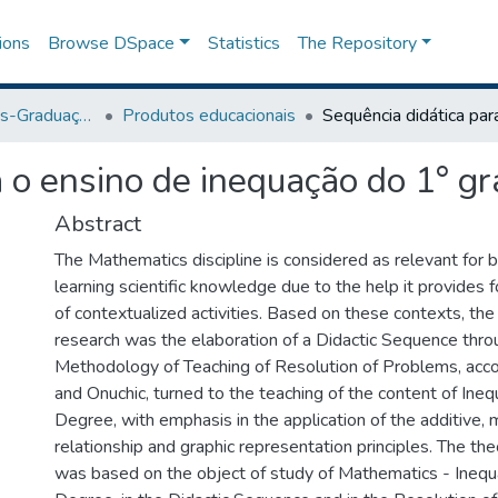
ions
Browse DSpace
Statistics
The Repository
Programa de Pós-Graduação em Ensino
Produtos educacionais
a o ensino de inequação do 1° gr
Abstract
The Mathematics discipline is considered as relevant for 
learning scientific knowledge due to the help it provides f
of contextualized activities. Based on these contexts, the 
research was the elaboration of a Didactic Sequence thro
Methodology of Teaching of Resolution of Problems, acco
and Onuchic, turned to the teaching of the content of Ineq
Degree, with emphasis in the application of the additive, m
relationship and graphic representation principles. The the
was based on the object of study of Mathematics - Inequa