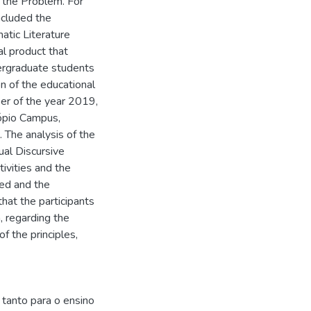
f the Problem. For
ncluded the
atic Literature
al product that
ndergraduate students
n of the educational
er of the year 2019,
cópio Campus,
 The analysis of the
ual Discursive
tivities and the
zed and the
that the participants
n, regarding the
f the principles,
 tanto para o ensino