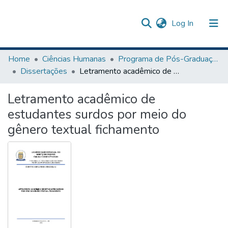
(current)
Log In
Communities & Collections
Home
Ciências Humanas
Programa de Pós-Graduação em Ensino
Dissertações
Letramento acadêmico de estudantes surdos por meio do gênero textual fichamento
Browse DSpace
Letramento acadêmico de
Statistics
estudantes surdos por meio do
The Repository
gênero textual fichamento