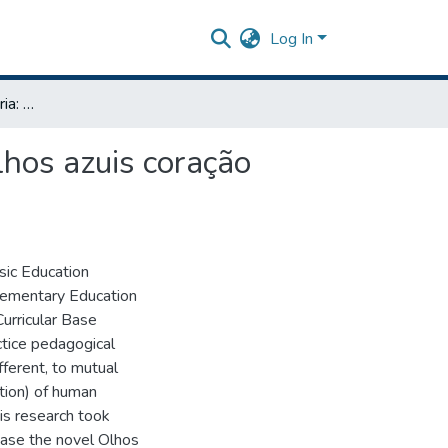
Log In
Por uma educação literária: a Síndrome de Down em Olhos azuis coração vermelho, de Jane Tutikian (2005)
hos azuis coração
sic Education
Elementary Education
urricular Base
ctice pedagogical
fferent, to mutual
ation) of human
is research took
 base the novel Olhos