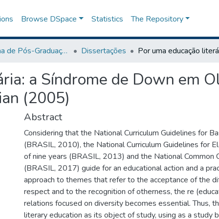
ions
Browse DSpace
Statistics
The Repository
Programa de Pós-Graduação Profissional em Letras
Dissertações
ária: a Síndrome de Down em Ol
ian (2005)
Abstract
Considering that the National Curriculum Guidelines for Ba
(BRASIL, 2010), the National Curriculum Guidelines for 
of nine years (BRASIL, 2013) and the National Common C
(BRASIL, 2017) guide for an educational action and a pra
approach to themes that refer to the acceptance of the di
respect and to the recognition of otherness, the re (educ
relations focused on diversity becomes essential. Thus, th
literary education as its object of study, using as a study