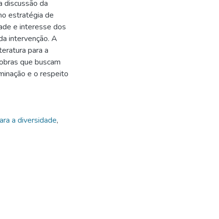
a discussão da
mo estratégia de
idade e interesse dos
da intervenção. A
teratura para a
m obras que buscam
minação e o respeito
ra a diversidade
,