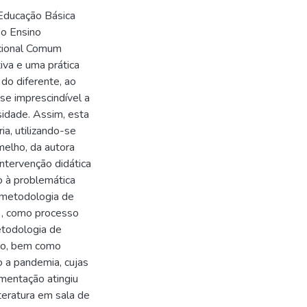
 Educação Básica
 o Ensino
cional Comum
iva e uma prática
do diferente, ao
se imprescindível a
sidade. Assim, esta
a, utilizando-se
elho, da autora
ntervenção didática
o à problemática
 metodologia de
), como processo
metodologia de
ção, bem como
o a pandemia, cujas
mentação atingiu
teratura em sala de