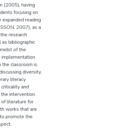
an (2005), having
udents focusing on
he expanded reading
OSSON, 2007), as a
r the research
 as bibliographic
 midst of the
e implementation
in the classroom is
iscussing diversity,
rary literacy
riticality and
 the intervention.
of literature for
ith works that are
 to promote the
spect.