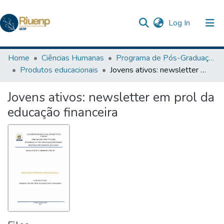
(current)
Log In
Communities & Collections
Home
Ciências Humanas
Programa de Pós-Graduação em Ensino
Produtos educacionais
Jovens ativos: newsletter em prol da educação financeira
Browse DSpace
Jovens ativos: newsletter em prol da
Statistics
educação financeira