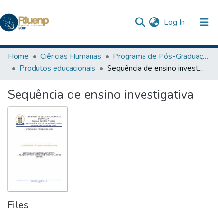
(current)
Log In
Communities & Collections
Home
Ciências Humanas
Programa de Pós-Graduação em Ensino
Produtos educacionais
Sequência de ensino investigativa
Browse DSpace
Sequência de ensino investigativa
Statistics
The Repository
Files