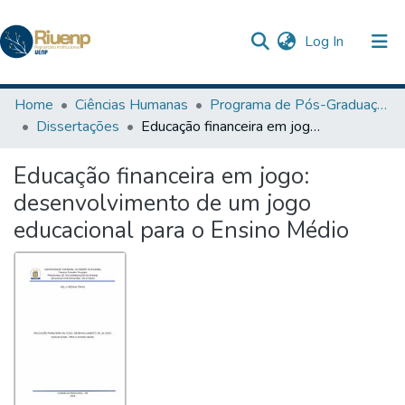
(current)
Log In
Communities & Collections
Home
Ciências Humanas
Programa de Pós-Graduação em Ensino
Dissertações
Educação financeira em jogo: desenvolvimento de um jogo educacional para o Ensino Médio
Browse DSpace
Educação financeira em jogo:
Statistics
desenvolvimento de um jogo
educacional para o Ensino Médio