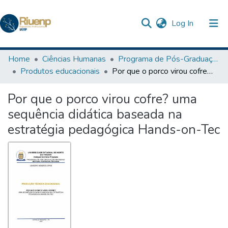
(current)
Log In
Communities & Collections
Home
Ciências Humanas
Programa de Pós-Graduação em Ensino
Produtos educacionais
Por que o porco virou cofre? uma sequência didática baseada na estratégia pedagógica Hands-on-Tec
Browse DSpace
Por que o porco virou cofre? uma
Statistics
sequência didática baseada na
The Repository
estratégia pedagógica Hands-on-Tec