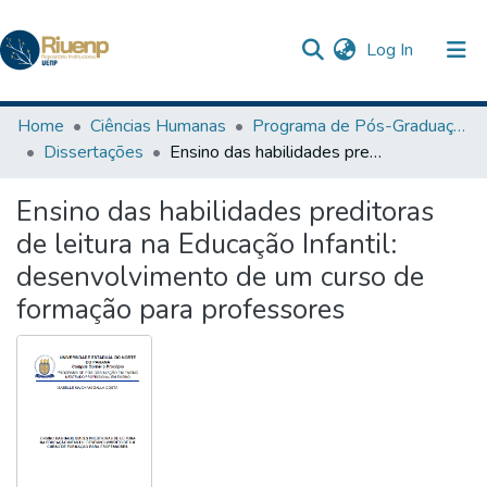
(current)
Log In
Communities & Collections
Home
Ciências Humanas
Programa de Pós-Graduação em Ensino
Dissertações
Ensino das habilidades preditoras de leitura na Educação Infantil: desenvolvimento de um curso de formação para professores
Browse DSpace
Ensino das habilidades preditoras
Statistics
de leitura na Educação Infantil:
desenvolvimento de um curso de
formação para professores