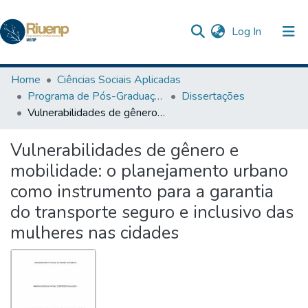
(current)
Log In
Communities & Collections
Home
Ciências Sociais Aplicadas
Programa de Pós-Graduação em Ciência Jurídica
Dissertações
Browse DSpace
Vulnerabilidades de gênero e mobilidade: o planejamento urbano como instrumento para a garantia do transporte seguro e inclusivo das mulheres nas cidades
Statistics
Vulnerabilidades de gênero e
mobilidade: o planejamento urbano
como instrumento para a garantia
do transporte seguro e inclusivo das
mulheres nas cidades