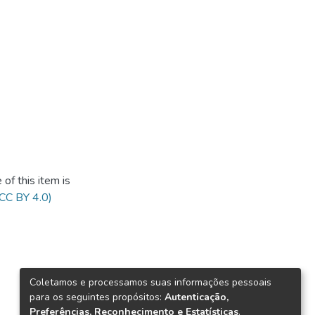
of this item is
(CC BY 4.0)
Coletamos e processamos suas informações pessoais
para os seguintes propósitos:
Autenticação,
Preferências, Reconhecimento e Estatísticas
.