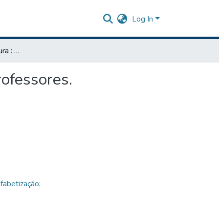
Log In
As dificuldades de leitura : curso de capacitação para professores.
rofessores.
fabetização;