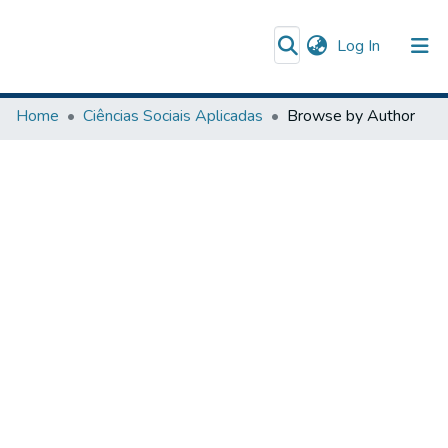
(current)
Log In
Communities & Collections
Home
Ciências Sociais Aplicadas
Browse by Author
Browse DSpace
The Repository