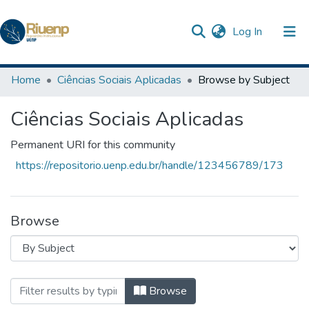
(current)
Log In
Communities & Collections
Home
Ciências Sociais Aplicadas
Browse by Subject
Browse DSpace
Ciências Sociais Aplicadas
The Repository
Permanent URI for this community
https://repositorio.uenp.edu.br/handle/123456789/173
Browse
Browsing Ciências Sociais Aplicadas by S
Browse