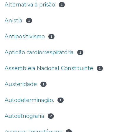
Alternativa à prisão
1
Anistia
1
Antipositivismo
1
Aptidão cardiorrespiratória
1
Assembleia Nacional Constituinte
1
Austeridade
1
Autodeterminação.
1
Autoetnografia
2
Avanços Tecnológicos