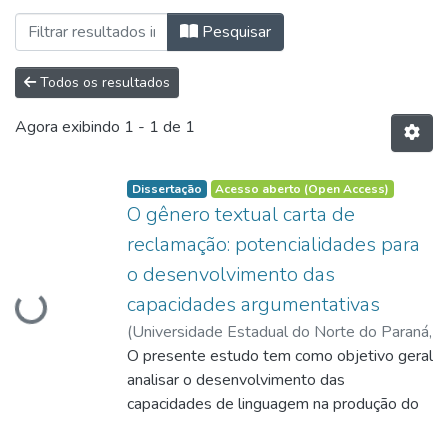
Navegando Programa de Pós-Graduação 
Pesquisar
Todos os resultados
Agora exibindo
1 - 1 de 1
Dissertação
Acesso aberto (Open Access)
O gênero textual carta de
reclamação: potencialidades para
o desenvolvimento das
capacidades argumentativas
Carregando...
(
Universidade Estadual do Norte do Paraná,
2020
O presente estudo tem como objetivo geral
)
Malaghini, Miriam de Oliveira Helbel
;
Rios-Registro, Eliane Segati
analisar o desenvolvimento das
;
http://lattes.cnpq.br/3970408002040368
capacidades de linguagem na produção do
;
Rios-Registro, Eliane Segati
gênero textual carta de reclamação, dos
;
Barros, Eliana