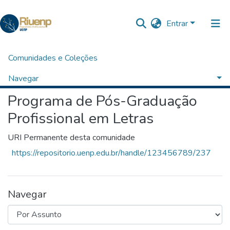
Entrar
Comunidades e Coleções
Início
Linguística, Letras e Artes
Programa de Pós-Graduação Profissional em Letras
Pesquisar por Assunto
Navegar
Programa de Pós-Graduação
Profissional em Letras
URI Permanente desta comunidade
https://repositorio.uenp.edu.br/handle/123456789/237
Navegar