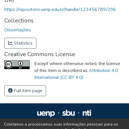
URI
https://repositorio.uenp.edu.br/handle/123456789/296
Collections
Dissertações
Statistics
Creative Commons License
Except where otherwise noted, the license
of this item is described as
Attribution 4.0
International (CC BY 4.0)
Full item page
Coletamos e processamos suas informações pessoais para os
Repositório Institucional da UENP