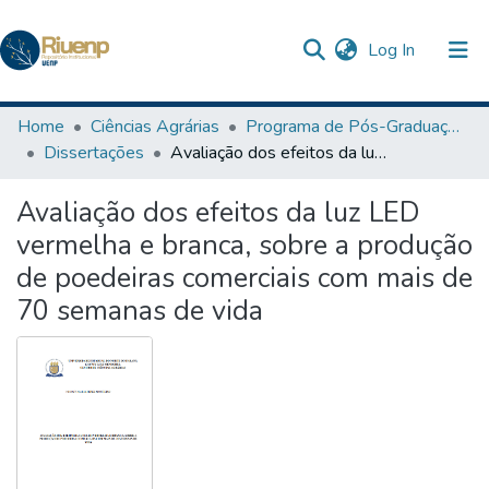
(current)
Log In
Communities & Collections
Home
Ciências Agrárias
Programa de Pós-Graduação em Agronomia
Dissertações
Avaliação dos efeitos da luz LED vermelha e branca, sobre a produção de poedeiras comerciais com mais de 70 semanas de vida
Browse DSpace
Avaliação dos efeitos da luz LED
Statistics
vermelha e branca, sobre a produção
The Repository
de poedeiras comerciais com mais de
70 semanas de vida