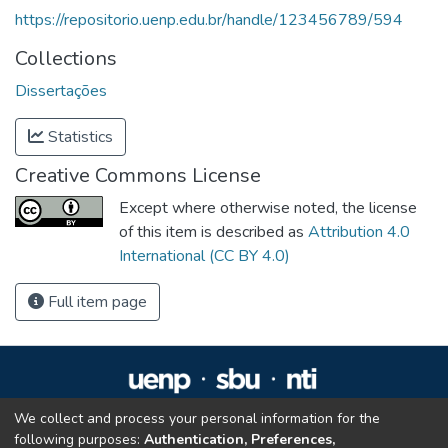
https://repositorio.uenp.edu.br/handle/123456789/594
Collections
Dissertações
Statistics
Creative Commons License
Except where otherwise noted, the license
of this item is described as
Attribution 4.0
International (CC BY 4.0)
Full item page
We collect and process your personal information for the
Repositório Institucional da UENP
following purposes:
Authentication, Preferences,