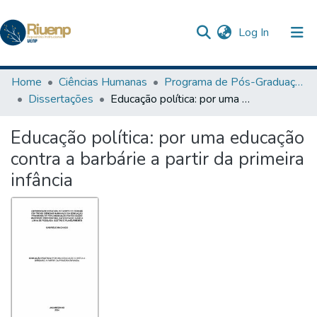
(current)
Log In
Communities & Collections
Home
Ciências Humanas
Programa de Pós-Graduação em Educação
Dissertações
Educação política: por uma educação contra a barbárie a partir da primeira infância
Browse DSpace
Educação política: por uma educação
Statistics
contra a barbárie a partir da primeira
The Repository
infância