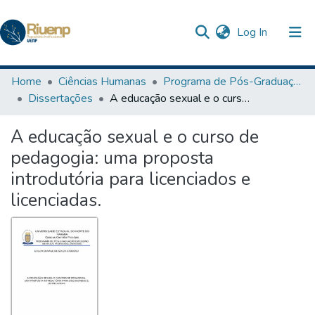
(current)
Log In
Communities & Collections
Home
Ciências Humanas
Programa de Pós-Graduação em Ensino
Dissertações
A educação sexual e o curso de pedagogia: uma proposta introdutória para licenciados e licenciadas.
Browse DSpace
A educação sexual e o curso de
Statistics
pedagogia: uma proposta
The Repository
introdutória para licenciados e
licenciadas.