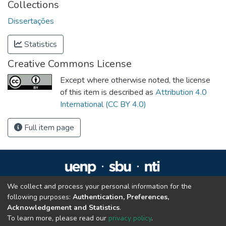
Collections
Dissertações
Statistics
Creative Commons License
Except where otherwise noted, the license
of this item is described as
Attribution 4.0
International (CC BY 4.0)
Full item page
We collect and process your personal information for the
Repositório Institucional da UENP
following purposes:
Authentication, Preferences,
repositorio@uenp.edu.br
Acknowledgement and Statistics
.
Cookie settings
|
Privacy policy
|
End User Agreement
|
Send Feedback
To learn more, please read our
privacy policy
.