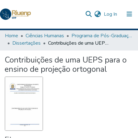
(current)
Log In
Communities & Collections
Home
Ciências Humanas
Programa de Pós-Graduação em Ensino
Dissertações
Contribuições de uma UEPS para o ensino de projeção ortogonal
Browse DSpace
Contribuições de uma UEPS para o
Statistics
ensino de projeção ortogonal