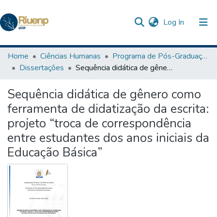
(current)
Log In
Communities & Collections
Home
Ciências Humanas
Programa de Pós-Graduação em Ensino
Dissertações
Sequência didática de gênero como ferramenta de didatização da escrita: projeto “troca de correspondência entre estudantes dos anos iniciais da Educação Básica”
Browse DSpace
Sequência didática de gênero como
Statistics
ferramenta de didatização da escrita:
The Repository
projeto “troca de correspondência
entre estudantes dos anos iniciais da
Educação Básica”