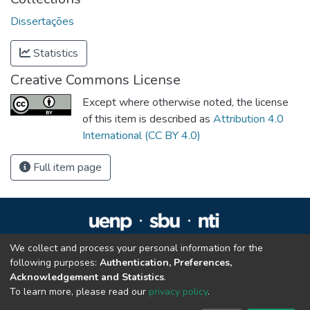
Dissertações
Statistics
Creative Commons License
Except where otherwise noted, the license
of this item is described as
Attribution 4.0
International (CC BY 4.0)
Full item page
We collect and process your personal information for the
Repositório Institucional da UENP
following purposes:
Authentication, Preferences,
repositorio@uenp.edu.br
Acknowledgement and Statistics
.
Cookie settings
|
Privacy policy
|
End User Agreement
|
Send Feedback
To learn more, please read our
privacy policy
.