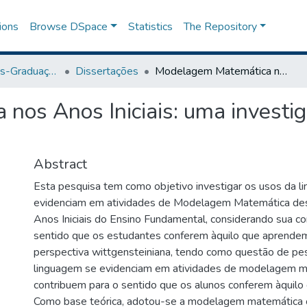
ions
Browse DSpace
Statistics
The Repository
Programa de Pós-Graduação em Ensino
Dissertações
Modelagem Matemática nos Anos Iniciais: uma investigação sobre a linguagem em uso
os Anos Iniciais: uma investig
Abstract
Esta pesquisa tem como objetivo investigar os usos da 
evidenciam em atividades de Modelagem Matemática de
Anos Iniciais do Ensino Fundamental, considerando sua con
sentido que os estudantes conferem àquilo que aprendem,
perspectiva wittgensteiniana, tendo como questão de pes
linguagem se evidenciam em atividades de modelagem m
contribuem para o sentido que os alunos conferem àquilo
Como base teórica, adotou-se a modelagem matemática 