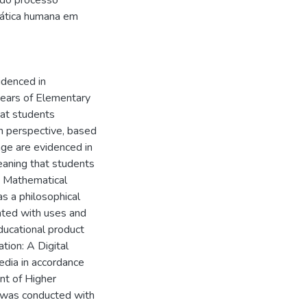
r do processo
rática humana em
idenced in
years of Elementary
hat students
an perspective, based
age are evidenced in
eaning that students
n, Mathematical
s a philosophical
ated with uses and
ducational product
tion: A Digital
edia in accordance
nt of Higher
n was conducted with