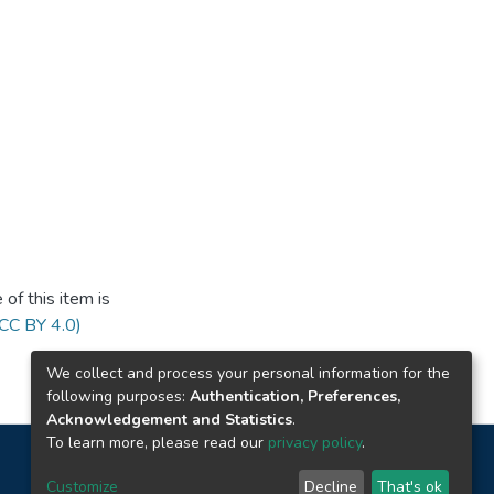
of this item is
(CC BY 4.0)
We collect and process your personal information for the
following purposes:
Authentication, Preferences,
Acknowledgement and Statistics
.
To learn more, please read our
privacy policy
.
Customize
Decline
That's ok