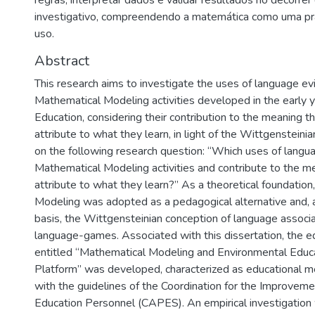
regras, interpretar dados e validar resultados no decorre
investigativo, compreendendo a matemática como uma p
uso.
Abstract
This research aims to investigate the uses of language ev
Mathematical Modeling activities developed in the early 
Education, considering their contribution to the meaning t
attribute to what they learn, in light of the Wittgensteini
on the following research question: “Which uses of langu
Mathematical Modeling activities and contribute to the m
attribute to what they learn?” As a theoretical foundatio
Modeling was adopted as a pedagogical alternative and, a
basis, the Wittgensteinian conception of language associ
language-games. Associated with this dissertation, the e
entitled “Mathematical Modeling and Environmental Educa
Platform” was developed, characterized as educational m
with the guidelines of the Coordination for the Improveme
Education Personnel (CAPES). An empirical investigatio