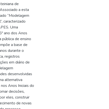
teiniana de
 Associado a esta
tulado “Modelagem
, caracterizado
 CAPES. Uma
 5º ano dos Anos
a pública de ensino
Compõe a base de
unos durante o
, registros
ações em diário de
odelagem
dades desenvolvidas
a alternativa
nos Anos Iniciais do
tomar decisões,
or eles, construir
lecimento de novas