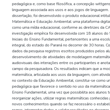
pedagógica e, como base filosófica, a concepção wittgens
linguagem associada aos usos e aos jogos de linguagem.
dissertação, foi desenvolvido o produto educacional inti
Matemática e Educação Ambiental: uma plataforma digital”
como uma mídia educacional, conforme as diretrizes da
investigação empírica foi desenvolvida com 18 alunos do
Iniciais do Ensino Fundamental, pertencentes a uma escol
integral, do estado do Paraná no decorrer de 30 horas. 
dados da pesquisa registros escritos produzidos pelos al
desenvolvimento de atividades de modelagem matemática
audiovisuais das interações entre os participantes e anot
campo da pesquisadora. Os resultados indicam que a m
matemática, articulada aos usos da linguagem, com ativi
no contexto da Educação Ambiental, constitui-se como um
pedagógica que favorece o sentido no uso da matemática 
Ensino Fundamental, uma vez que possibilita aos alunos 
reorganizar ações, utilizar regras matemáticas conhecidas p
novos conhecimentos quando se faz necessário o estabe