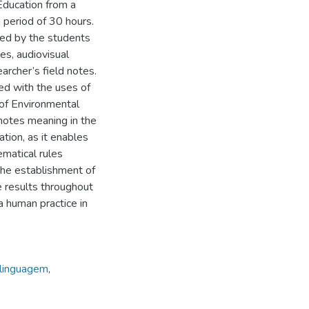
Education from a
a period of 30 hours.
ced by the students
es, audiovisual
archer’s field notes.
ted with the uses of
 of Environmental
motes meaning in the
tion, as it enables
matical rules
he establishment of
e results throughout
a human practice in
linguagem
,