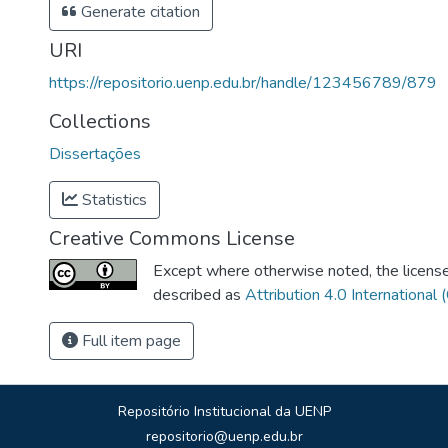
Generate citation
URI
https://repositorio.uenp.edu.br/handle/123456789/879
Collections
Dissertações
Statistics
Creative Commons License
Except where otherwise noted, the license 
described as
Attribution 4.0 International 
Full item page
Repositório Institucional da UENP
repositorio@uenp.edu.br