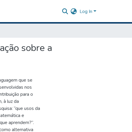
Log In
ação sobre a
linguagem que se
senvolvidas nos
tribuição para o
 à luz da
quisa: “que usos da
atemática e
 que aprendem?”.
como alternativa