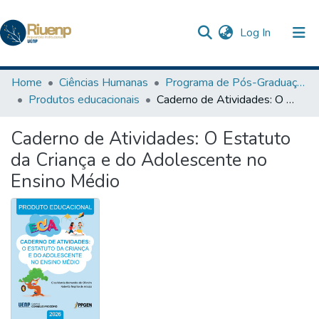
(current)
Log In
Communities & Collections
Home
Ciências Humanas
Programa de Pós-Graduação em Ensino
Produtos educacionais
Caderno de Atividades: O Estatuto da Criança e do Adolescente no Ensino Médio
Browse DSpace
Caderno de Atividades: O Estatuto
Statistics
da Criança e do Adolescente no
The Repository
Ensino Médio