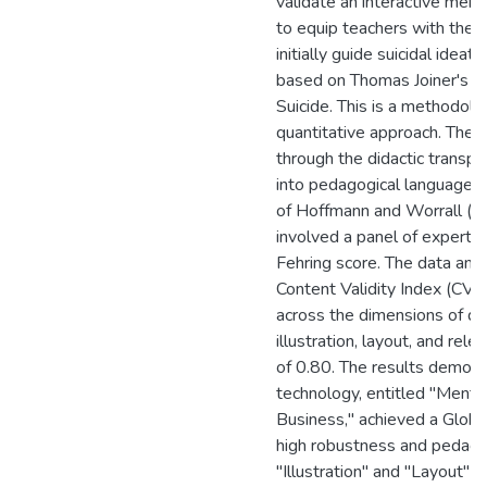
validate an interactive men
to equip teachers with the to
initially guide suicidal ideat
based on Thomas Joiner's In
Suicide. This is a methodolo
quantitative approach. The
through the didactic transpos
into pedagogical language,
of Hoffmann and Worrall (20
involved a panel of expert 
Fehring score. The data anal
Content Validity Index (CVI)
across the dimensions of did
illustration, layout, and rele
of 0.80. The results demons
technology, entitled "Mental
Business," achieved a Globa
high robustness and pedagogi
"Illustration" and "Layout" 