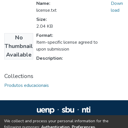
Name:
Down
license.txt
load
Size:
2.04 KB
Format:
No
Item-specific license agreed to
Thumbnail
upon submission
Available
Description:
Collections
Produtos educacionais
We collect and process your personal information for the
Repositório Institucional da UENP
following purposes:
Authentication, Preferences,