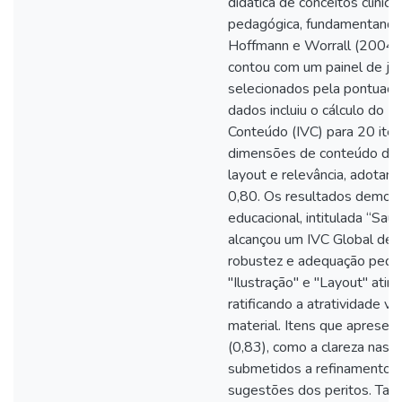
didática de conceitos clínic
pedagógica, fundamentando-
Hoffmann e Worrall (2004).
contou com um painel de juí
selecionados pela pontuação
dados incluiu o cálculo do Í
Conteúdo (IVC) para 20 iten
dimensões de conteúdo didát
layout e relevância, adotan
0,80. Os resultados demons
educacional, intitulada “Saú
alcançou um IVC Global de 
robustez e adequação peda
"Ilustração" e "Layout" atin
ratificando a atratividade vi
material. Itens que apresen
(0,83), como a clareza nas o
submetidos a refinamento q
sugestões dos peritos. Tais 