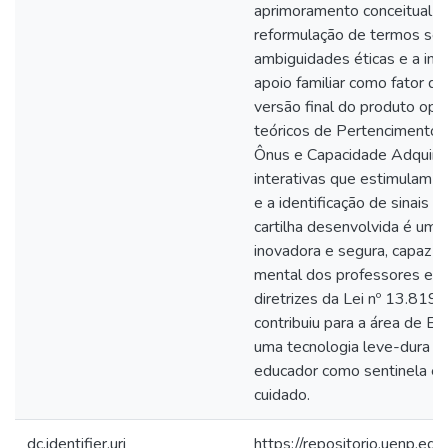
aprimoramento conceitual da
reformulação de termos sens
ambiguidades éticas e a inc
apoio familiar como fator de
versão final do produto ope
teóricos de Pertencimento 
Ônus e Capacidade Adquirid
interativas que estimulam 
e a identificação de sinais d
cartilha desenvolvida é uma 
inovadora e segura, capaz de
mental dos professores e s
diretrizes da Lei nº 13.81
contribuiu para a área de E
uma tecnologia leve-dura qu
educador como sentinela es
cuidado.
dc.identifier.uri
https://repositorio.uenp.e