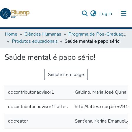
(current)
Log In
Communities & Collections
Home
Ciências Humanas
Programa de Pós-Graduação em Ensino
Produtos educacionais
Saúde mental é papo sério!
Browse DSpace
Saúde mental é papo sério!
Statistics
Simple item page
dc.contributor.advisor1
Galdino, Maria José Quina
dc.contributor.advisor1Lattes
http://lattes.cnpq.br/52
dc.creator
Sant’ana, Karina Emanuelly