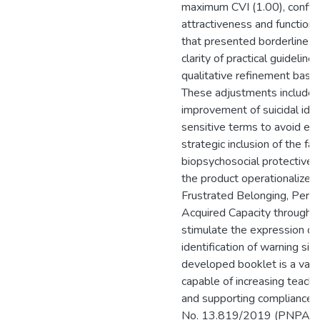
maximum CVI (1.00), confirm
attractiveness and functional
that presented borderline sc
clarity of practical guidelin
qualitative refinement base
These adjustments included
improvement of suicidal idea
sensitive terms to avoid eth
strategic inclusion of the f
biopsychosocial protective fa
the product operationalizes 
Frustrated Belonging, Perce
Acquired Capacity through in
stimulate the expression of
identification of warning sig
developed booklet is a valid,
capable of increasing teache
and supporting compliance w
No. 13.819/2019 (PNPAS). 