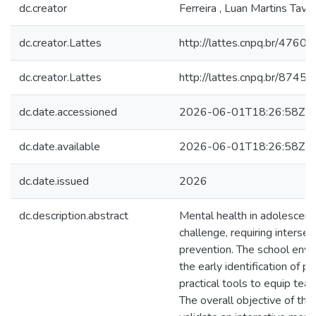
dc.creator
Ferreira , Luan Martins Tava
dc.creator.Lattes
http://lattes.cnpq.br/47
dc.creator.Lattes
http://lattes.cnpq.br/87
dc.date.accessioned
2026-06-01T18:26:58Z
dc.date.available
2026-06-01T18:26:58Z
dc.date.issued
2026
dc.description.abstract
Mental health in adolescence
challenge, requiring intersec
prevention. The school envir
the early identification of p
practical tools to equip tea
The overall objective of th