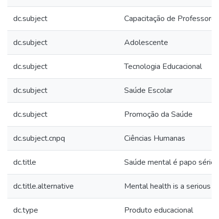
dc.subject
Capacitação de Professore
dc.subject
Adolescente
dc.subject
Tecnologia Educacional
dc.subject
Saúde Escolar
dc.subject
Promoção da Saúde
dc.subject.cnpq
Ciências Humanas
dc.title
Saúde mental é papo sério!
dc.title.alternative
Mental health is a serious m
dc.type
Produto educacional