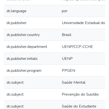
dc.language
por
dc.publisher
Universidade Estadual do N
dc.publisher.country
Brasil
dc.publisher.department
UENP/CCP::CCHE
dc.publisher.initials
UENP
dc.publisher.program
PPGEN
dc.subject
Saúde Mental
dc.subject
Prevenção do Suicídio
dc.subject
Saúde do Estudante