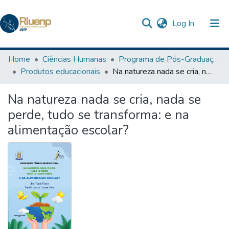
(current)
Log In
Communities & Collections
Home
Ciências Humanas
Programa de Pós-Graduação em Ensino
Produtos educacionais
Na natureza nada se cria, nada se perde, tudo se transforma: e na alimentação escolar?
Browse DSpace
Na natureza nada se cria, nada se
Statistics
perde, tudo se transforma: e na
alimentação escolar?