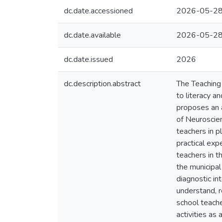
dc.date.accessioned
2026-05-28
dc.date.available
2026-05-28
dc.date.issued
2026
dc.description.abstract
The Teaching 
to literacy an
proposes an a
of Neuroscien
teachers in 
practical exp
teachers in t
the municipal
diagnostic in
understand, r
school teache
activities as