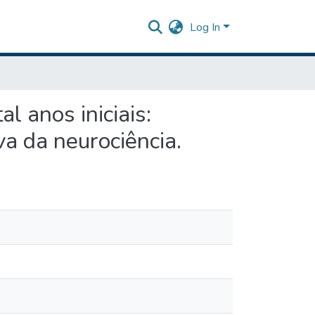
Log In
l anos iniciais:
a da neurociência.