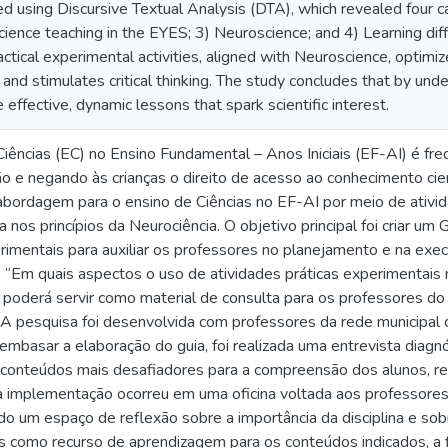
 using Discursive Textual Analysis (DTA), which revealed four ca
Science teaching in the EYES; 3) Neuroscience; and 4) Learning dif
actical experimental activities, aligned with Neuroscience, optim
nd stimulates critical thinking. The study concludes that by unde
 effective, dynamic lessons that spark scientific interest.
iências (EC) no Ensino Fundamental – Anos Iniciais (EF-AI) é fr
ão e negando às crianças o direito de acesso ao conhecimento cien
bordagem para o ensino de Ciências no EF-AI por meio de ativid
nos princípios da Neurociência. O objetivo principal foi criar u
rimentais para auxiliar os professores no planejamento e na exe
: “Em quais aspectos o uso de atividades práticas experimentais 
, poderá servir como material de consulta para os professores 
 A pesquisa foi desenvolvida com professores da rede municipal d
embasar a elaboração do guia, foi realizada uma entrevista diagnó
os conteúdos mais desafiadores para a compreensão dos alunos, r
a implementação ocorreu em uma oficina voltada aos professores 
o um espaço de reflexão sobre a importância da disciplina e sobr
s como recurso de aprendizagem para os conteúdos indicados, a f