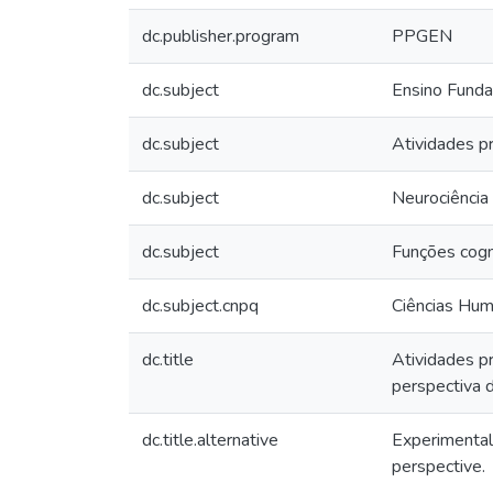
dc.publisher.program
PPGEN
dc.subject
Ensino Funda
dc.subject
Atividades p
dc.subject
Neurociência
dc.subject
Funções cogni
dc.subject.cnpq
Ciências Hu
dc.title
Atividades pr
perspectiva d
dc.title.alternative
Experimental 
perspective.