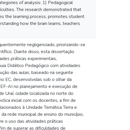
tegories of analysis: 1) Pedagogical
ficulties. The research demonstrated that
izes the learning process, promotes student
rstanding how the brain learns, teachers
equentemente negligenciado, priorizando-se
tífico. Diante disso, esta dissertação
ades práticas experimentais,
m Guia Didático Pedagógico com atividades
cução das aulas, baseado na seguinte
no EC, desenvolvidas sob o olhar da
do EF-AI no planejamento e execução de
e Uraí, cidade localizada no norte do
stica inicial com os docentes, a fim de
elacionados à Unidade Temática Terra e
da rede municipal de ensino do município,
e o uso das atividades práticas
im de superar as dificuldades de