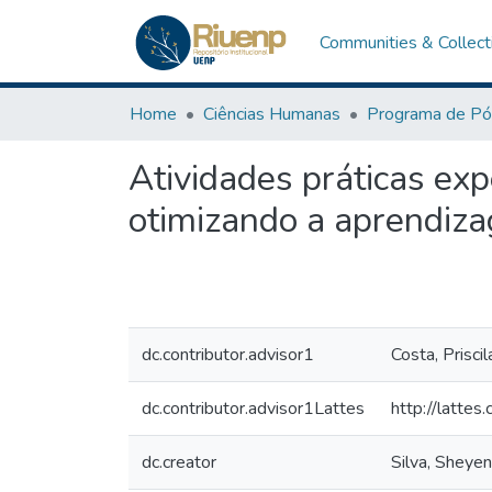
Communities & Collect
Home
Ciências Humanas
Atividades práticas exp
otimizando a aprendiza
dc.contributor.advisor1
Costa, Prisci
dc.contributor.advisor1Lattes
http://latt
dc.creator
Silva, Sheye