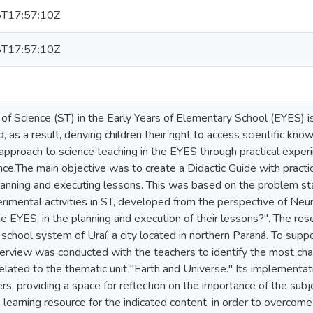
T17:57:10Z
T17:57:10Z
of Science (ST) in the Early Years of Elementary School (EYES) is
d, as a result, denying children their right to access scientific knowl
pproach to science teaching in the EYES through practical experim
ce.The main objective was to create a Didactic Guide with practica
planning and executing lessons. This was based on the problem st
erimental activities in ST, developed from the perspective of Neur
he EYES, in the planning and execution of their lessons?". The r
 school system of Uraí, a city located in northern Paraná. To suppo
terview was conducted with the teachers to identify the most cha
elated to the thematic unit "Earth and Universe." Its implementat
rs, providing a space for reflection on the importance of the subj
 a learning resource for the indicated content, in order to overcom