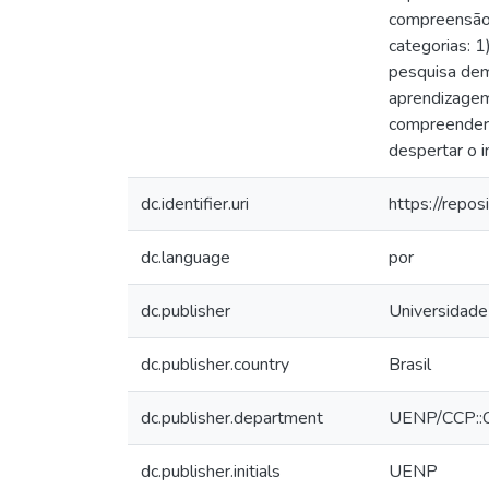
compreensão.
categorias: 1
pesquisa demo
aprendizagem
compreender 
despertar o i
dc.identifier.uri
https://repo
dc.language
por
dc.publisher
Universidade
dc.publisher.country
Brasil
dc.publisher.department
UENP/CCP::
dc.publisher.initials
UENP