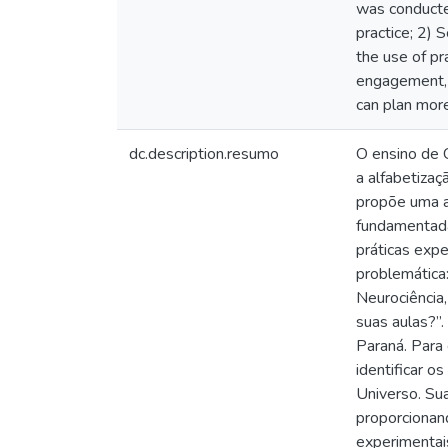
was conducted
practice; 2) 
the use of pr
engagement, a
can plan more
dc.description.resumo
O ensino de C
a alfabetizaç
propõe uma a
fundamentada 
práticas expe
problemática
Neurociência
suas aulas?”.
Paraná. Para 
identificar 
Universo. Su
proporcionand
experimentai