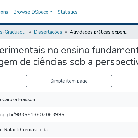
ions
Browse DSpace
Statistics
Programa de Pós-Graduação em Ensino
Dissertações
Atividades práticas experimentais no ensino fundamental anos iniciais: otimizando a aprendizagem de ciências sob a perspectiva da neurociência.
erimentais no ensino fundamenta
gem de ciências sob a perspectiv
Simple item page
la Caroza Frasson
es.cnpq.br/9835513802063995
ne Rafaeli Cremasco da