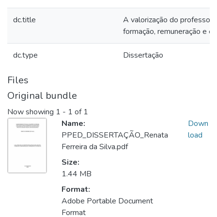
dc.title
A valorização do professor d
formação, remuneração e co
dc.type
Dissertação
Files
Original bundle
Now showing
1 - 1 of 1
Name:
Down
PPED_DISSERTAÇÃO_Renata
load
Ferreira da Silva.pdf
Size:
1.44 MB
Format:
Adobe Portable Document
Format