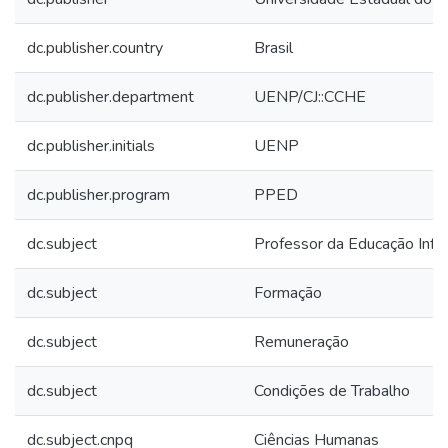
dc.publisher.country
Brasil
dc.publisher.department
UENP/CJ::CCHE
dc.publisher.initials
UENP
dc.publisher.program
PPED
dc.subject
Professor da Educação Infan
dc.subject
Formação
dc.subject
Remuneração
dc.subject
Condições de Trabalho
dc.subject.cnpq
Ciências Humanas