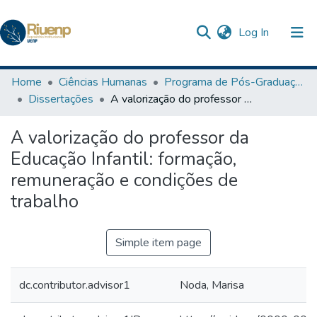
(current)
Log In
Communities & Collections
Home
Ciências Humanas
Programa de Pós-Graduação em Educação
Dissertações
A valorização do professor da Educação Infantil: formação, remuneração e condições de trabalho
Browse DSpace
A valorização do professor da
Statistics
Educação Infantil: formação,
remuneração e condições de
trabalho
Simple item page
dc.contributor.advisor1
Noda, Marisa