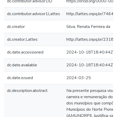
dc.contributor.advisor1ID
https://orcid.org/0000-0
dc.contributor.advisor1Lattes
http://lattes.cnpq.br/74
dc.creator
Silva, Renata Ferreira da
dc.creator.Lattes
http://lattes.cnpq.br/23
dc.date.accessioned
2024-10-18T18:40:44Z
dc.date.available
2024-10-18T18:40:44Z
dc.date.issued
2024-03-25
dc.description.abstract
Na presente pesquisa visam
carreira e remuneração do q
dos municípios que compõe
Municípios do Norte Pionei
(AMUNORPI). Justifica-se a