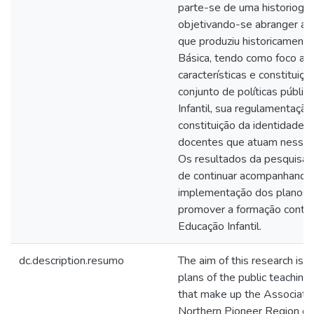
parte-se de uma historiograf
objetivando-se abranger as
que produziu historicament
Básica, tendo como foco a E
características e constituiç
conjunto de políticas públic
Infantil, sua regulamentaçã
constituição da identidade e
docentes que atuam nessa 
Os resultados da pesquisa 
de continuar acompanhando e
implementação dos planos d
promover a formação contin
Educação Infantil.
dc.description.resumo
The aim of this research is 
plans of the public teaching s
that make up the Association
Northern Pioneer Region of