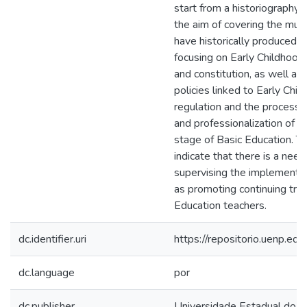
start from a historiography o
the aim of covering the mult
have historically produced t
focusing on Early Childhood E
and constitution, as well as 
policies linked to Early Chil
regulation and the process o
and professionalization of t
stage of Basic Education. Th
indicate that there is a nee
supervising the implementati
as promoting continuing trai
Education teachers.
dc.identifier.uri
https://repositorio.uenp.e
dc.language
por
dc.publisher
Universidade Estadual do N