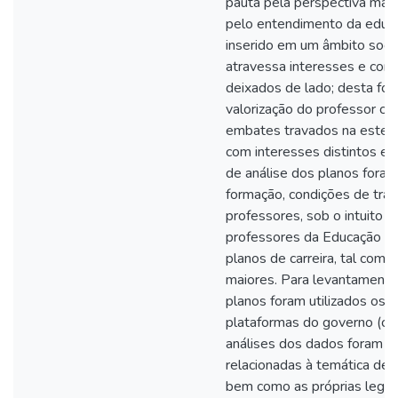
pauta pela perspectiva mater
pelo entendimento da educa
inserido em um âmbito socia
atravessa interesses e con
deixados de lado; desta f
valorização do professor co
embates travados na esteira
com interesses distintos e c
de análise dos planos foram
formação, condições de tra
professores, sob o intuito
professores da Educação Inf
planos de carreira, tal como
maiores. Para levantament
planos foram utilizados os s
plataformas do governo (cliq
análises dos dados foram 
relacionadas à temática de 
bem como as próprias legis