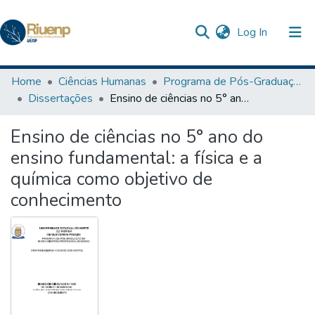
(current)
Log In
Communities & Collections
Home
Ciências Humanas
Programa de Pós-Graduação em Ensino
Dissertações
Ensino de ciências no 5° ano do ensino fundamental: a física e a química como objetivo de conhecimento
Browse DSpace
Ensino de ciências no 5° ano do
Statistics
ensino fundamental: a física e a
química como objetivo de
conhecimento