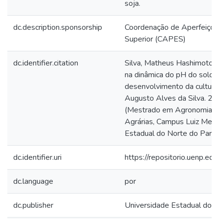
soja.
dc.description.sponsorship
Coordenação de Aperfeiçoa
Superior (CAPES)
dc.identifier.citation
Silva, Matheus Hashimoto d
na dinâmica do pH do solo: 
desenvolvimento da cultura 
Augusto Alves da Silva. 20
(Mestrado em Agronomia) –
Agrárias, Campus Luiz Mene
Estadual do Norte do Paran
dc.identifier.uri
https://repositorio.uenp.
dc.language
por
dc.publisher
Universidade Estadual do 