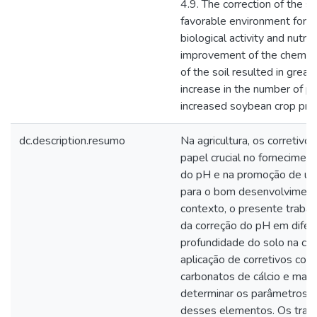
4.9. The correction of the 
favorable environment for th
biological activity and nutrie
improvement of the chemica
of the soil resulted in gre
increase in the number of po
increased soybean crop prod
dc.description.resumo
Na agricultura, os correti
papel crucial no forneciment
do pH e na promoção de uma 
para o bom desenvolviment
contexto, o presente trabalh
da correção do pH em dife
profundidade do solo na cul
aplicação de corretivos com
carbonatos de cálcio e magn
determinar os parâmetros 
desses elementos. Os trat