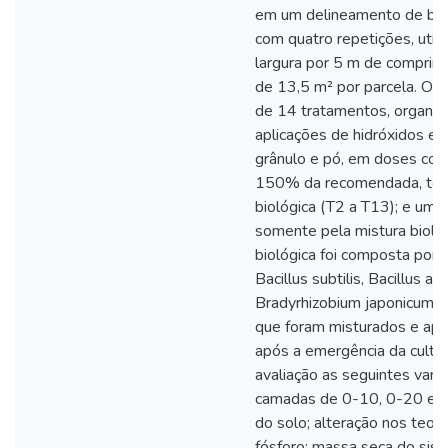
em um delineamento de blo
com quatro repetições, util
largura por 5 m de comprim
de 13,5 m² por parcela. O 
de 14 tratamentos, organiz
aplicações de hidróxidos e 
grânulo e pó, em doses cor
150% da recomendada, toda
biológica (T2 a T13); e um
somente pela mistura biológ
biológica foi composta por B
Bacillus subtilis, Bacillus ar
Bradyrhizobium japonicum e 
que foram misturados e apl
após a emergência da cultu
avaliação as seguintes vari
camadas de 0-10, 0-20 e 
do solo; alteração nos teor
fósforo; massa seca do sis