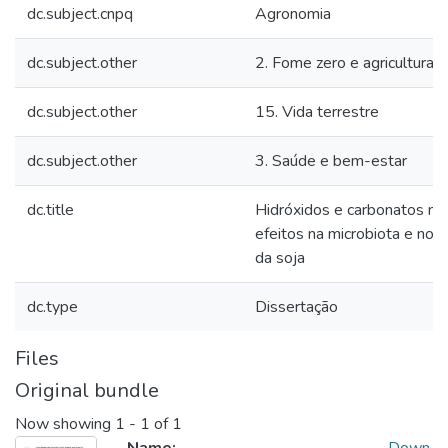
dc.subject.cnpq
Agronomia
dc.subject.other
2. Fome zero e agricultura 
dc.subject.other
15. Vida terrestre
dc.subject.other
3. Saúde e bem-estar
dc.title
Hidróxidos e carbonatos na
efeitos na microbiota e no 
da soja
dc.type
Dissertação
Files
Original bundle
Now showing
1 - 1 of 1