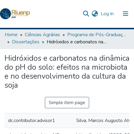
(current)
Log In
Communities & Collections
Home
Ciências Agrárias
Programa de Pós-Graduação em Agronomia
Dissertações
Hidróxidos e carbonatos na dinâmica do pH do solo: efeitos na microbiota e no desenvolvimento da cultura da soja
Browse DSpace
Hidróxidos e carbonatos na dinâmica
Statistics
do pH do solo: efeitos na microbiota
The Repository
e no desenvolvimento da cultura da
soja
Simple item page
dc.contributor.advisor1
Silva, Marcos Augusto Alve