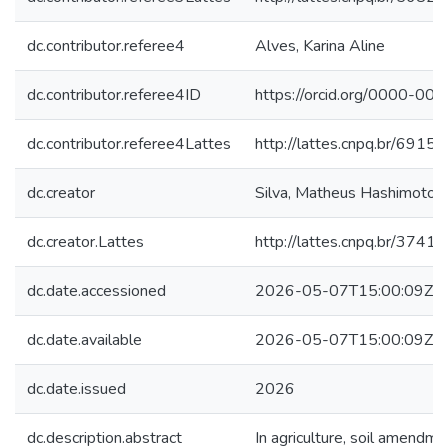
dc.contributor.referee4
Alves, Karina Aline
dc.contributor.referee4ID
https://orcid.org/0000-0
dc.contributor.referee4Lattes
http://lattes.cnpq.br/69
dc.creator
Silva, Matheus Hashimoto 
dc.creator.Lattes
http://lattes.cnpq.br/37
dc.date.accessioned
2026-05-07T15:00:09Z
dc.date.available
2026-05-07T15:00:09Z
dc.date.issued
2026
dc.description.abstract
In agriculture, soil amendmen