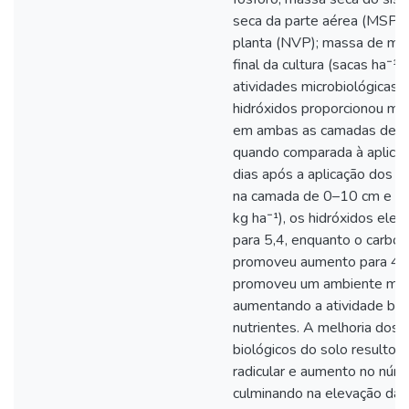
seca da parte aérea (MSPA
planta (NVP); massa de mil
final da cultura (sacas ha⁻
atividades microbiológicas 
hidróxidos proporcionou ma
em ambas as camadas de pr
quando comparada à aplica
dias após a aplicação dos c
na camada de 0–10 cm e na 
kg ha⁻¹), os hidróxidos ele
para 5,4, enquanto o carbo
promoveu aumento para 4,9
promoveu um ambiente mais 
aumentando a atividade biol
nutrientes. A melhoria dos
biológicos do solo resulto
radicular e aumento no núm
culminando na elevação da p