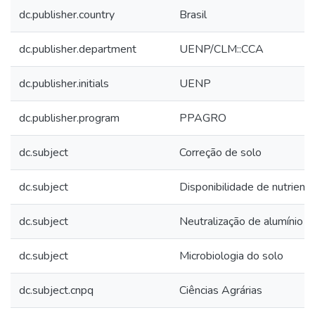
dc.publisher.country
Brasil
dc.publisher.department
UENP/CLM::CCA
dc.publisher.initials
UENP
dc.publisher.program
PPAGRO
dc.subject
Correção de solo
dc.subject
Disponibilidade de nutrient
dc.subject
Neutralização de alumínio
dc.subject
Microbiologia do solo
dc.subject.cnpq
Ciências Agrárias