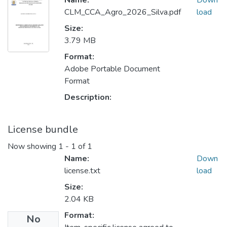
Name:
Down
CLM_CCA_Agro_2026_Silva.pdf
load
Size:
3.79 MB
Format:
Adobe Portable Document
Format
Description:
License bundle
Now showing
1 - 1 of 1
Name:
Down
license.txt
load
Size:
2.04 KB
Format:
No