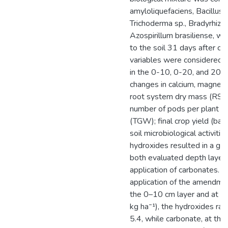
amyloliquefaciens, Bacillus s
Trichoderma sp., Bradyrhizo
Azospirillum brasiliense, w
to the soil 31 days after c
variables were considered f
in the 0-10, 0-20, and 20-4
changes in calcium, magnesi
root system dry mass (RSM
number of pods per plant (
(TGW); final crop yield (bag
soil microbiological activitie
hydroxides resulted in a grea
both evaluated depth layer
application of carbonates. F
application of the amendmen
the 0–10 cm layer and at t
kg ha⁻¹), the hydroxides rai
5.4, while carbonate, at the