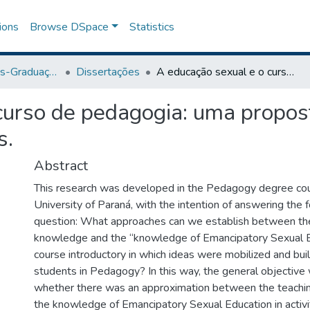
ions
Browse DSpace
Statistics
Programa de Pós-Graduação em Ensino
Dissertações
A educação sexual e o curso de pedagogia: uma proposta introdutória para licenciados e licenciadas.
curso de pedagogia: uma propost
s.
Abstract
This research was developed in the Pedagogy degree cou
University of Paraná, with the intention of answering the 
question: What approaches can we establish between th
knowledge and the “knowledge of Emancipatory Sexual Ed
course introductory in which ideas were mobilized and bui
students in Pedagogy? In this way, the general objective 
whether there was an approximation between the teach
the knowledge of Emancipatory Sexual Education in activit