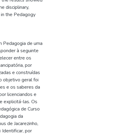
 the results showed
e disciplinary,
d in the Pedagogy
 em Pedagogia de uma
sponder à seguinte
lecer entre os
ncipatória, por
zadas e construídas
 objetivo geral foi
tes e os saberes da
or licenciandos e
 explicitá-las. Os
Pedagógica de Curso
Pedagogia da
us de Jacarezinho,
dentificar, por