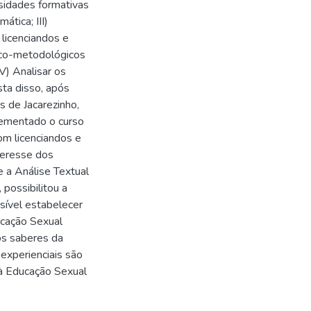
ssidades formativas
ática; III)
licenciandos e
ico-metodológicos
V) Analisar os
sta disso, após
 de Jacarezinho,
plementado o curso
om licenciandos e
teresse dos
 a Análise Textual
 possibilitou a
sível estabelecer
ucação Sexual
os saberes da
 experienciais são
à Educação Sexual