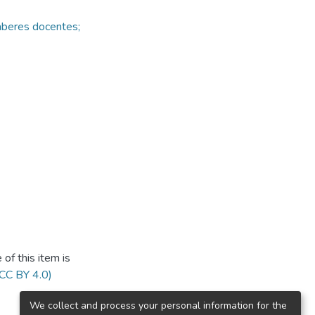
aberes docentes;
of this item is
(CC BY 4.0)
We collect and process your personal information for the