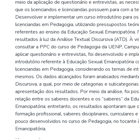
meio da aplicação de questionário e entrevistas, as nece
que os licenciandos e licenciandas possuem para com a tem
Desenvolver e implementar um curso introdutório para os 
licenciandas em Pedagogia, utilizando pressupostos teór
referentes ao ensino da Educação Sexual Emancipatória. I
resultados à luz da Análise Textual Discursiva (ATD). À vi
consultar a PPC do curso de Pedagogia da UENP, Campus
aplicar questionário e entrevistas, foi desenvolvido e im
introdutório referente à Educação Sexual Emancipatória c
licenciandas em Pedagogia, considerando os temas de in
mesmos. Os dados alcançados foram analisados mediante
Discursiva, a qual, por meio de categorias e subcategorias,
apresentação dos resultados. Por meio da análise, foi pos
relação entre os saberes docentes e os “saberes” da Ed
Emancipatória; entretanto, os resultados apontaram que 
formação profissional, saberes disciplinares, curriculares e
pouco desenvolvidos no curso de Pedagogia, no tocante 
Emancipatória.