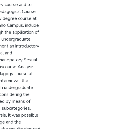
ry course and to
 Pedagogical Course
y degree course at
nho Campus, include
gh the application of
he undergraduate
ment an introductory
al and
mancipatory Sexual
Discourse Analysis
edagogy course at
nterviews, the
th undergraduate
onsidering the
zed by means of
d subcategories,
sis, it was possible
dge and the