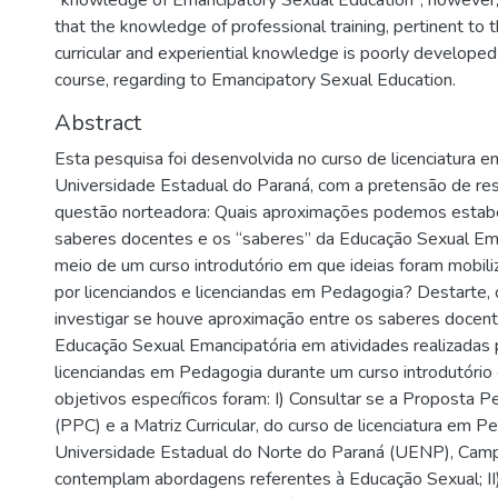
“knowledge of Emancipatory Sexual Education”; however,
that the knowledge of professional training, pertinent to th
curricular and experiential knowledge is poorly develope
course, regarding to Emancipatory Sexual Education.
Abstract
Esta pesquisa foi desenvolvida no curso de licenciatura
Universidade Estadual do Paraná, com a pretensão de re
questão norteadora: Quais aproximações podemos estabe
saberes docentes e os “saberes” da Educação Sexual Ema
meio de um curso introdutório em que ideias foram mobili
por licenciandos e licenciandas em Pedagogia? Destarte, o
investigar se houve aproximação entre os saberes docen
Educação Sexual Emancipatória em atividades realizadas p
licenciandas em Pedagogia durante um curso introdutório e
objetivos específicos foram: I) Consultar se a Proposta 
(PPC) e a Matriz Curricular, do curso de licenciatura em 
Universidade Estadual do Norte do Paraná (UENP), Camp
contemplam abordagens referentes à Educação Sexual; II) I