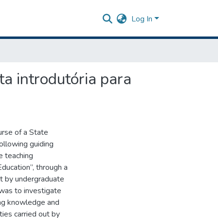
Log In
a introdutória para
rse of a State
following guiding
e teaching
ucation”, through a
lt by undergraduate
was to investigate
ing knowledge and
ies carried out by