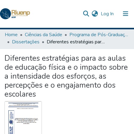
(current)
Log In
Communities & Collections
Home
Ciências da Saúde
Programa de Pós-Graduação em Ciências do Movimento Humano
Dissertações
Diferentes estratégias para as aulas de educação física e o impacto sobre a intensidade dos esforços, as percepções e o engajamento dos escolares
Browse DSpace
Diferentes estratégias para as aulas
Statistics
de educação física e o impacto sobre
a intensidade dos esforços, as
percepções e o engajamento dos
escolares