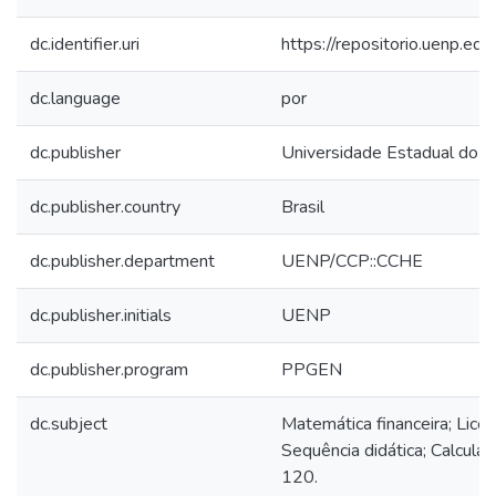
dc.identifier.uri
https://repositorio.uenp.e
dc.language
por
dc.publisher
Universidade Estadual do N
dc.publisher.country
Brasil
dc.publisher.department
UENP/CCP::CCHE
dc.publisher.initials
UENP
dc.publisher.program
PPGEN
dc.subject
Matemática financeira; Lice
Sequência didática; Calculado
120.