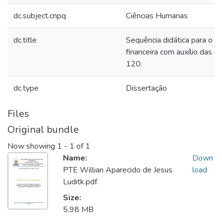
dc.subject.cnpq
Ciências Humanas
dc.title
Sequência didática para o 
financeira com auxílio das ca
120.
dc.type
Dissertação
Files
Original bundle
Now showing
1 - 1 of 1
Name:
Down
PTE Willian Aparecido de Jesus
load
Luditk.pdf
Size:
5.98 MB