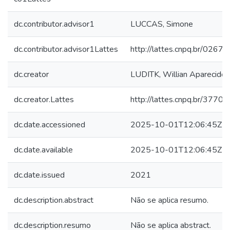
dc.contributor.advisor1
LUCCAS, Simone
dc.contributor.advisor1Lattes
http://lattes.cnpq.br/02
dc.creator
LUDITK, Willian Aparecido 
dc.creator.Lattes
http://lattes.cnpq.br/37
dc.date.accessioned
2025-10-01T12:06:45Z
dc.date.available
2025-10-01T12:06:45Z
dc.date.issued
2021
dc.description.abstract
Não se aplica resumo.
dc.description.resumo
Não se aplica abstract.