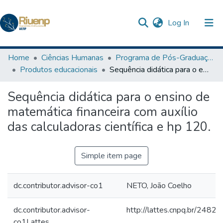
(current)
Log In
Communities & Collections
Home
Ciências Humanas
Programa de Pós-Graduação em Ensino
Produtos educacionais
Sequência didática para o ensino de matemática financeira com auxílio das calculadoras científica e hp 120.
Browse DSpace
Sequência didática para o ensino de
Statistics
matemática financeira com auxílio
The Repository
das calculadoras científica e hp 120.
Simple item page
dc.contributor.advisor-co1
NETO, João Coelho
dc.contributor.advisor-
http://lattes.cnpq.br/24
co1Lattes