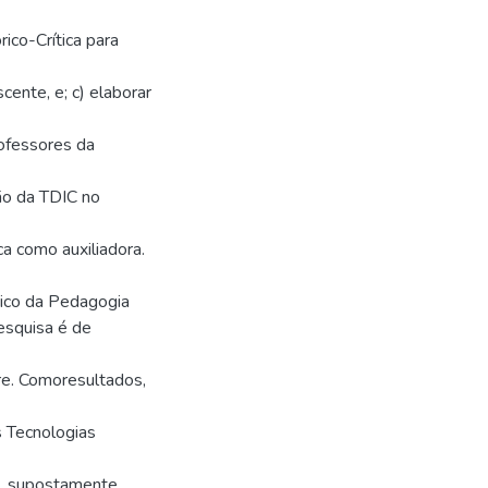
ico-Crítica para
cente, e; c) elaborar
ofessores da
ção da TDIC no
a como auxiliadora.
órico da Pedagogia
esquisa é de
re. Comoresultados,
s Tecnologias
, supostamente,