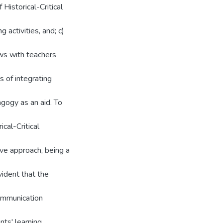
 Historical-Critical
g activities, and; c)
ws with teachers
s of integrating
agogy as an aid. To
cal-Critical
ive approach, being a
vident that the
Communication
ts' learning