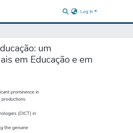
Log In
Educação: um
nais em Educação e em
icant prominence in
 productions
nologies (DICT) in
ing the genuine