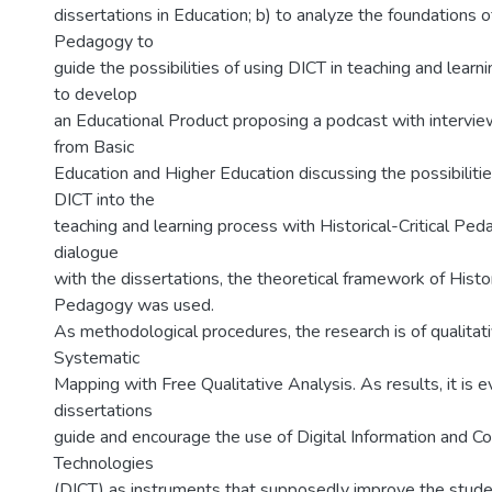
dissertations in Education; b) to analyze the foundations of
Pedagogy to
guide the possibilities of using DICT in teaching and learnin
to develop
an Educational Product proposing a podcast with intervie
from Basic
Education and Higher Education discussing the possibilitie
DICT into the
teaching and learning process with Historical-Critical Ped
dialogue
with the dissertations, the theoretical framework of Histori
Pedagogy was used.
As methodological procedures, the research is of qualitat
Systematic
Mapping with Free Qualitative Analysis. As results, it is e
dissertations
guide and encourage the use of Digital Information and 
Technologies
(DICT) as instruments that supposedly improve the studen