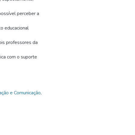
ossível perceber a
to educacional
ois professores da
sica com o suporte
mação e Comunicação
,