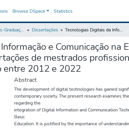
ions
Browse DSpace
Statistics
Programa de Pós-Graduação em Educação
Dissertações
Tecnologias Digitais da Informação e Comunicação na Educação: um mapeamento das dissertações de mestrados profissionais em Educação e em Tecnologia da Educação entre 2012 e 2022
a Informação e Comunicação na 
tações de mestrados profissio
o entre 2012 e 2022
Abstract
The development of digital technologies has gained signif
contemporary society. The present research examines the
regarding the
integration of Digital Information and Communication Tech
Basic
Education. It is justified by the importance of understand