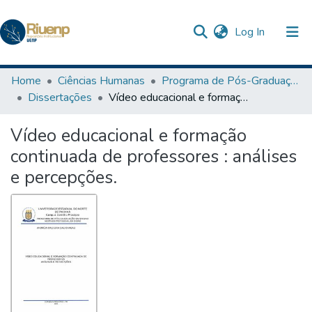
(current)
Log In
Communities & Collections
Home
Ciências Humanas
Programa de Pós-Graduação em Ensino
Dissertações
Vídeo educacional e formação continuada de professores : análises e percepções.
Browse DSpace
Vídeo educacional e formação
Statistics
continuada de professores : análises
The Repository
e percepções.