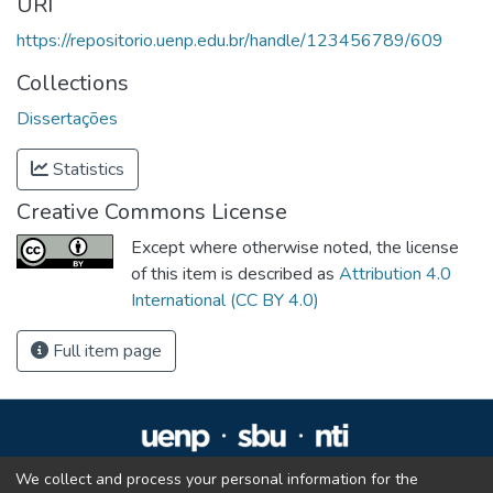
URI
https://repositorio.uenp.edu.br/handle/123456789/609
Collections
Dissertações
Statistics
Creative Commons License
Except where otherwise noted, the license
of this item is described as
Attribution 4.0
International (CC BY 4.0)
Full item page
We collect and process your personal information for the
Repositório Institucional da UENP