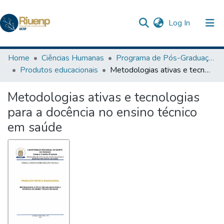
(current)
Log In
Communities & Collections
Home
Ciências Humanas
Programa de Pós-Graduação em Ensino
Produtos educacionais
Metodologias ativas e tecnologias para a docência no ensino técnico em saúde
Browse DSpace
Metodologias ativas e tecnologias
Statistics
para a docência no ensino técnico
The Repository
em saúde