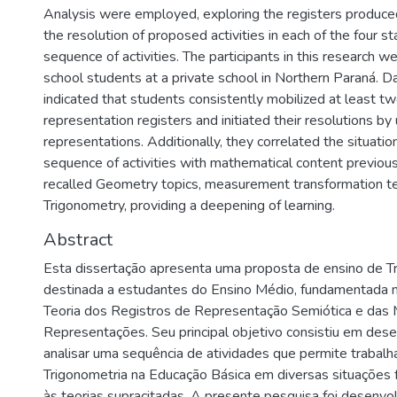
Analysis were employed, exploring the registers produce
the resolution of proposed activities in each of the four s
sequence of activities. The participants in this research 
school students at a private school in Northern Paraná. D
indicated that students consistently mobilized at least tw
representation registers and initiated their resolutions by 
representations. Additionally, they correlated the situati
sequence of activities with mathematical content previou
recalled Geometry topics, measurement transformation t
Trigonometry, providing a deepening of learning.
Abstract
Esta dissertação apresenta uma proposta de ensino de T
destinada a estudantes do Ensino Médio, fundamentada no
Teoria dos Registros de Representação Semiótica e das 
Representações. Seu principal objetivo consistiu em desen
analisar uma sequência de atividades que permite trabalh
Trigonometria na Educação Básica em diversas situações f
às teorias supracitadas. A presente pesquisa foi desenv