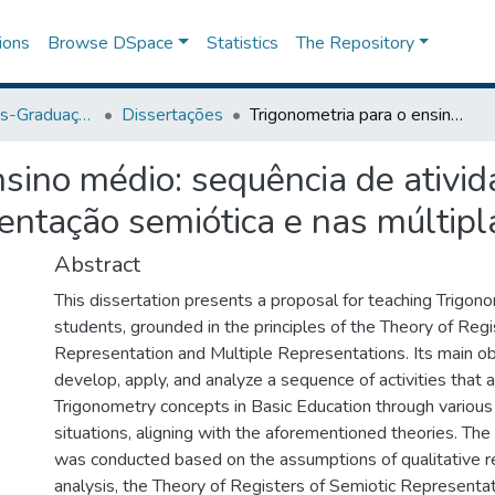
ions
Browse DSpace
Statistics
The Repository
Programa de Pós-Graduação em Ensino
Dissertações
Trigonometria para o ensino médio: sequência de atividades pautada na teoria dos registros de representação semiótica e nas múltiplas representações
nsino médio: sequência de ativid
sentação semiótica e nas múltip
Abstract
This dissertation presents a proposal for teaching Trigon
students, grounded in the principles of the Theory of Regi
Representation and Multiple Representations. Its main o
develop, apply, and analyze a sequence of activities that
Trigonometry concepts in Basic Education through various 
situations, aligning with the aforementioned theories. Th
was conducted based on the assumptions of qualitative re
analysis, the Theory of Registers of Semiotic Representa