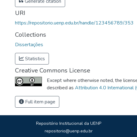
Generate citation
URI
https://repositorio.uenp.edu.br/handle/123456789/353
Collections
Dissertações
Statistics
Creative Commons License
Except where otherwise noted, the license 
described as
Attribution 4.0 International 
Full item page
Repositório Institucional da UENP
repositorio@uenp.edu.br