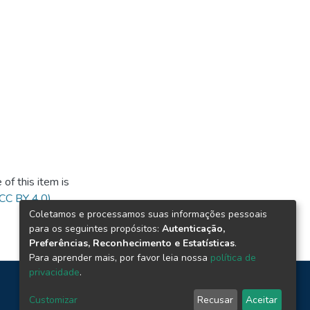
of this item is
(CC BY 4.0)
Coletamos e processamos suas informações pessoais
para os seguintes propósitos:
Autenticação,
Preferências, Reconhecimento e Estatísticas
.
Para aprender mais, por favor leia nossa
política de
privacidade
.
Customizar
Recusar
Aceitar