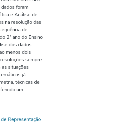
s dados foram
tica e Análise de
os na resolução das
sequência de
 do 2ª ano do Ensino
álise dos dados
 ao menos dois
s resoluções sempre
 as situações
temáticos já
etria, técnicas de
nferindo um
os de Representação