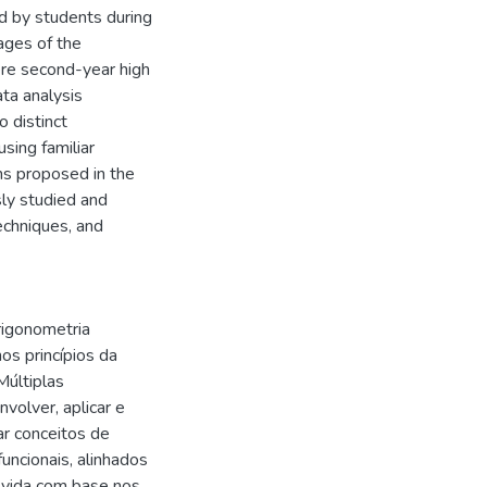
d by students during
tages of the
were second-year high
ata analysis
o distinct
using familiar
ons proposed in the
sly studied and
echniques, and
rigonometria
s princípios da
Múltiplas
volver, aplicar e
ar conceitos de
uncionais, alinhados
olvida com base nos