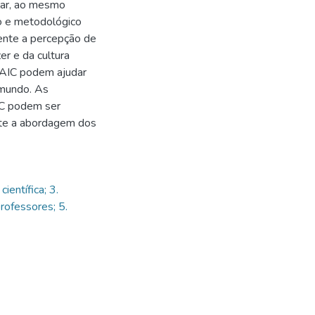
olar, ao mesmo
o e metodológico
ente a percepção de
r e da cultura
s AIC podem ajudar
 mundo. As
AIC podem ser
nte a abordagem dos
ientífica; 3.
rofessores; 5.