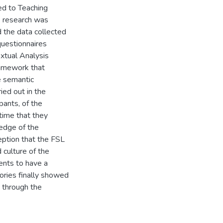
ed to Teaching
e research was
d the data collected
questionnaires
extual Analysis
amework that
e semantic
ied out in the
pants, of the
time that they
edge of the
ception that the FSL
 culture of the
ents to have a
ories finally showed
 through the