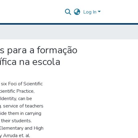
Log In
as para a formação
ífica na escola
ix Foci of Scientific
ientific Practice,
Identity, can be
g. service of teachers
uide them in carrying
h their students.
n Elementary and High
Arruda et. al.