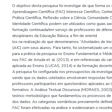
O objetivo desta pesquisa foi investigar de que forma os
Aprendizagem Científica (FAC) Interesse Científico, Conhe
Prática Científica, Reflexão sobre a Ciência, Comunidade Ci
Identidade Científica, podem ser utilizados como guias axi
formação continuada/em serviço de professores de difer
disciplinares da Educação Básica, a fim de orientá
los na realização do que denominamos “Atividades de Inici
(AIC) com seus alunos. Para tanto, foi sistematizado um 
para a prática da pesquisa no Ensino Fundamental e Médio
nos FAC de Arruda et. al. (2013), e em referenciais do c
aplicada ao Ensino (LUCAS, 2014) e da formação docent
A pesquisa foi configurada nos pressupostos da investigaç
sendo que os dados coletados envolveram respostas for
professores participantes em questionários aplicados ao
formativo. A Análise Textual Discursiva (MORAES, 2003) f
teórico-metodológico que fundamentou os processos de c
dos dados. As categorias semânticas previamente defini
FAC foram efetivadas na análise e evidenciaram o reconh