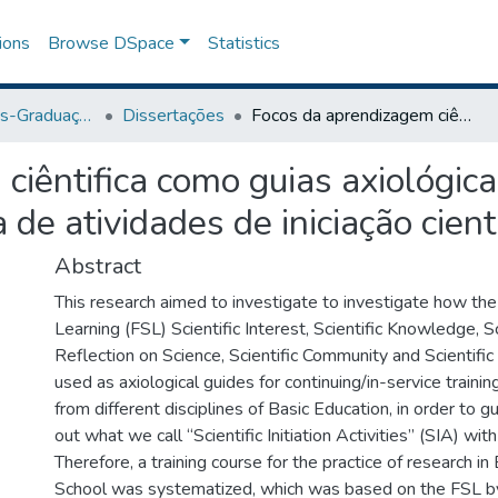
ions
Browse DSpace
Statistics
Programa de Pós-Graduação em Ensino
Dissertações
Focos da aprendizagem ciêntifica como guias axiológicas para a formação docente e para a prática de atividades de iniciação científica na escola
ciêntifica como guias axiológic
 de atividades de iniciação cient
Abstract
This research aimed to investigate to investigate how the s
Learning (FSL) Scientific Interest, Scientific Knowledge, Sc
Reflection on Science, Scientific Community and Scientific 
used as axiological guides for continuing/in-service trainin
from different disciplines of Basic Education, in order to g
out what we call “Scientific Initiation Activities” (SIA) wit
Therefore, a training course for the practice of research i
School was systematized, which was based on the FSL by 