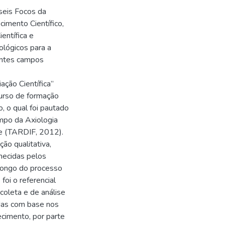
 seis Focos da
cimento Científico,
entífica e
ológicos para a
entes campos
ação Científica”
curso de formação
, o qual foi pautado
ampo da Axiologia
e (TARDIF, 2012).
ão qualitativa,
necidas pelos
 longo do processo
oi o referencial
oleta e de análise
das com base nos
ecimento, por parte