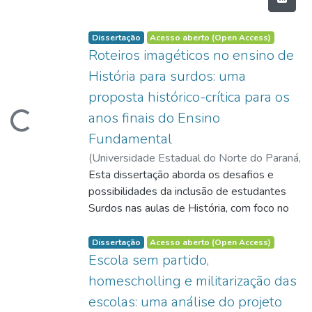
Dissertação
Acesso aberto (Open Access)
Roteiros imagéticos no ensino de
História para surdos: uma
proposta histórico-crítica para os
anos finais do Ensino
Carregando...
Fundamental
(
Universidade Estadual do Norte do Paraná,
2025-03-28
Esta dissertação aborda os desafios e
)
Gonzaga, Pâmela Cristina
Pereira
possibilidades da inclusão de estudantes
;
Ruckstadter, Vanessa Campos
Mariano
Surdos nas aulas de História, com foco no
;
https://orcid.org/0000-0001-
6072-3700
desenvolvimento de ferramentas
;
http://lattes.cnpq.br/1096603712663255
pedagógicas acessíveis. O objetivo do
Dissertação
Acesso aberto (Open Access)
estudo foi desenvolver e avaliar um produto
Escola sem partido,
educacional bilíngue (Libras/português
homescholling e militarização das
escrito) para o ensino de História a alunos
escolas: uma análise do projeto
Surdos dos anos finais do Ensino