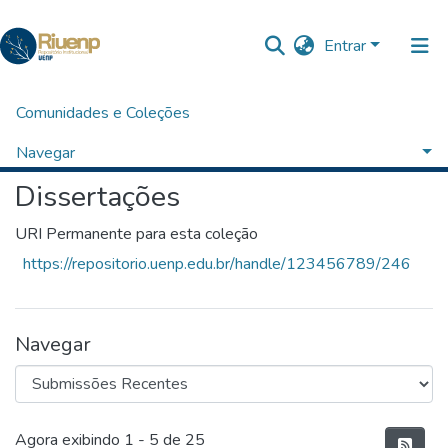
Entrar
Comunidades e Coleções
Início
Ciências Humanas
Programa de Pós-Graduação em Educação
Dissertações
Navegar
Dissertações
Estatísticas
O Repositório
URI Permanente para esta coleção
https://repositorio.uenp.edu.br/handle/123456789/246
Navegar
Submissões Recentes
Agora exibindo
1 - 5 de 25